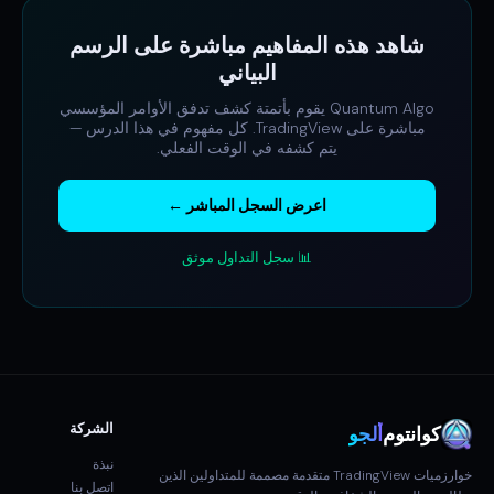
شاهد هذه المفاهيم مباشرة على الرسم
البياني
Quantum Algo يقوم بأتمتة كشف تدفق الأوامر المؤسسي
مباشرة على TradingView. كل مفهوم في هذا الدرس —
يتم كشفه في الوقت الفعلي.
اعرض السجل المباشر ←
📊 سجل التداول موثق
الشركة
كوانتوم
ألجو
نبذة
خوارزميات TradingView متقدمة مصممة للمتداولين الذين
اتصل بنا