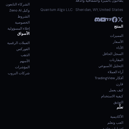
يطالبون بالميزة والشفافية والدقة.
الشركاء التابعون
Quantum Algo LLC · Sheridan, WY, United States
وكيل Zeno AI
الشروط
الخصوصية
المنتج
إخلاء المسؤولية
الأسواق
المميزات
الأسعار
العملات الرقمية
الأداء
الفوركس
السجل الحافل
الذهب
المقارنات
الأسهم
التحليل الأسبوعي
المؤشرات
آراء العملاء
شركات البروب
أفكار TradingView
قارن
كيف يعمل
كيفية الاستخدام
التوثيق
تعلّم
الأكاديمية
العب وتعلم
اختبارات خلفية