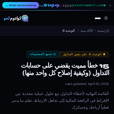
$199
×
→
Start automating
$399
QUANTUMBOT LIVE
→
/mo
🌐
كوانتوم
ألجو
الرئيسية
›
الأكاديمية
›
الوحدة 6
📈 جميع المستويات
🧠 الوحدة 6: علم نفس التداول
15 خطأ مميت يقضي على حسابات
التداول (وكيفية إصلاح كل واحد منها)
Last updated: April 30, 2026
القائمة النهائية لأخطاء التداول مع حلول عملية محددة. من
الإفراط في الرافعة المالية إلى تجاهل الارتباط، تعلم ما يدمر
فعلياً أرباحك وخسائرك.