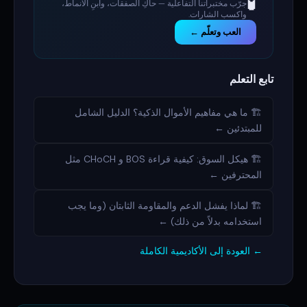
🧪
جرّب مختبراتنا التفاعلية — حاكِ الصفقات، وابنِ الأنماط،
واكسب الشارات.
العب وتعلّم ←
تابع التعلم
🏗️ ما هي مفاهيم الأموال الذكية؟ الدليل الشامل
للمبتدئين ←
🏗️ هيكل السوق: كيفية قراءة BOS و CHoCH مثل
المحترفين ←
🏗️ لماذا يفشل الدعم والمقاومة الثابتان (وما يجب
استخدامه بدلاً من ذلك) ←
← العودة إلى الأكاديمية الكاملة