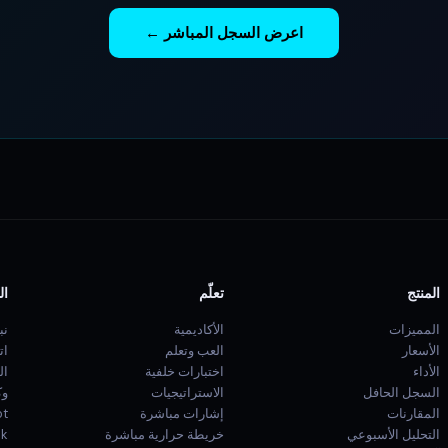
اعرض السجل المباشر ←
المنتج
تعلّم
ال
المميزات
الأكاديمية
نب
الأسعار
العب وتعلم
ات
الأداء
اختبارات خلفية
ال
السجل الحافل
الاستراتيجيات
وكيل
المقارنات
إشارات مباشرة
t
التحليل الأسبوعي
خريطة حرارية مباشرة
ck