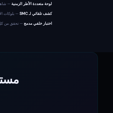
لوحة متعددة الأطر الزمنية
— شاهد 
كشف تلقائي لـ SMC
— بلوكات الأوامر، FVG، مسحات السيولة، BOS، وCHoCH — كل
اختبار خلفي مدمج
— تحقق من كل ا
مستع