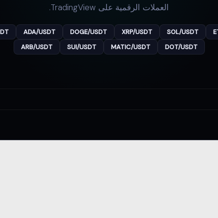
العملات الرقمية على TradingView.
SDT
ADA/USDT
DOGE/USDT
XRP/USDT
SOL/USDT
E
ARB/USDT
SUI/USDT
MATIC/USDT
DOT/USDT