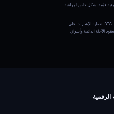
سعة وموثوقة. لوحة Quantum Algo متعددة الأطر الزمنية قيّمة بشكل خاص لمراقبة
كشف تتابع التصفية FVG، تنبيهات اختلاف معدل التمويل، تتبع ارتباط BTC، تغطية الإشارات على
 زوج عملات رقمية متاح على TradingView بما في ذلك العقود الآجلة الدائمة وأسواق