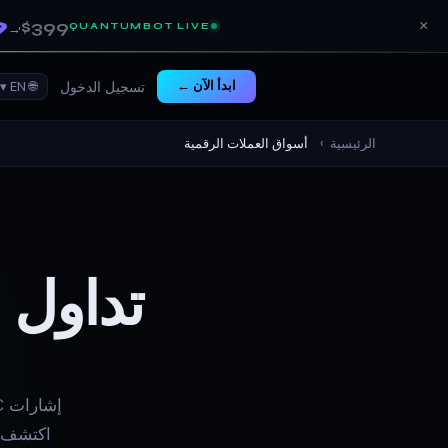
9
$399
×
QUANTUMBOT LIVE
→
ابدأ الآن ←
🌐 EN ▾
تسجيل الدخول
الرئيسية
›
أسواق العملات الرقمية
تداول 
اكتشف ب