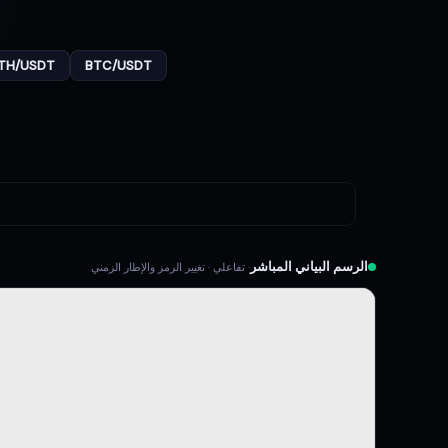
TH/USDT
BTC/USDT
الرسم البياني المباشر
· تفاعلي · تغيير الرمز والإطار الزمني