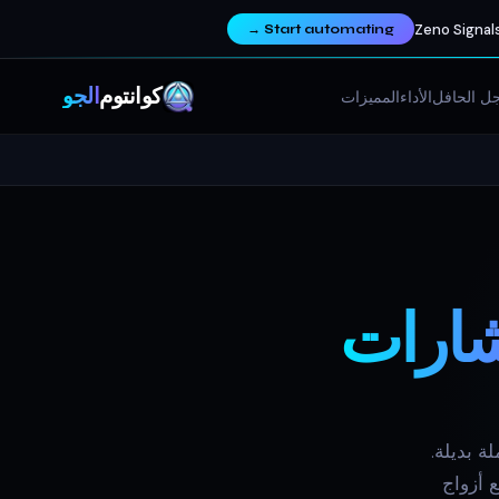
Zeno Signals
→
Start automating
كوانتوم
ألجو
ل الحافل
الأداء
المميزات
شارات
لبيتكوين وإيثريوم وسولانا وXRP و50+ عملة بديلة.
 أزواج