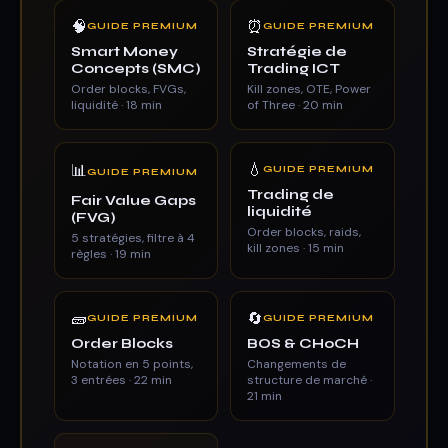
🧠
⏰
GUIDE PREMIUM
GUIDE PREMIUM
Smart Money
Stratégie de
Concepts (SMC)
Trading ICT
Order blocks, FVGs,
Kill zones, OTE, Power
liquidité · 18 min
of Three · 20 min
💧
📊
GUIDE PREMIUM
GUIDE PREMIUM
Trading de
Fair Value Gaps
liquidité
(FVG)
Order blocks, raids,
5 stratégies, filtre à 4
kill zones · 15 min
règles · 19 min
🧱
🔄
GUIDE PREMIUM
GUIDE PREMIUM
Order Blocks
BOS & CHoCH
Notation en 5 points,
Changements de
3 entrées · 22 min
structure de marché ·
21 min