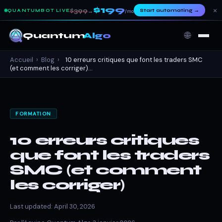
$199
×
$399
Start automating
→
QUANTUMBOT LIVE
→
/mo
🌐
Quantum
Algo
Accueil
›
Blog
›
10 erreurs critiques que font les traders SMC
(et comment les corriger)...
FORMATION
10 erreurs critiques
que font les traders
SMC (et comment
les corriger)
Last updated: April 30, 2026