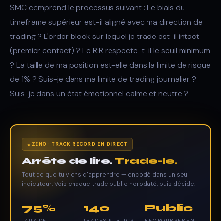
SMC comprend le processus suivant : Le biais du
timeframe supérieur est-il aligné avec ma direction de
trading ? L'order block sur lequel je trade est-il intact
(premier contact) ? Le R:R respecte-t-il le seuil minimum
? La taille de ma position est-elle dans la limite de risque
de 1% ? Suis-je dans ma limite de trading journalier ?
Suis-je dans un état émotionnel calme et neutre ?
ZENO · TRACK RECORD EN DIRECT
Arrête de lire.
Trade-le.
Tout ce que tu viens d'apprendre — encodé dans un seul
indicateur. Vois chaque trade public horodaté, puis décide.
75%
140
Public
TAUX DE
TRADES PUBLICS
REMBOURSEMENT