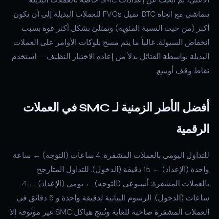
تتماشى مع اتجاه BTC. تميل FVGs للعملات البديلة إلى أن تكون
أكبر (من حيث النسبة المئوية) وتمتلئ بشكل أكثر قوة بسبب
انخفاض السيولة. غالباً ما يتم مسح بلوكات الأوامر على العملات
البديلة بواسطة الفتائل بدلاً من إعادة الاختبار النظيف — استخدم
نقاط وقف أوسع.
أفضل الأطر الزمنية لـ SMC في العملات
الرقمية
للتداول اليومي بالعملات المشفرة: 4 ساعات (التوجه) ← ساعة
واحدة (الإعداد) ← 15 دقيقة (الدخول). للتداول المتأرجح
بالعملات المشفرة: أسبوعي (التوجه) ← يومي (الإعداد) ← 4
ساعات (الدخول). الرسوم البيانية لدقيقة واحدة و 5 دقائق في
العملات المشفرة صاخبة للغاية وتُنتج هياكل SMC غير موثوقة إلا