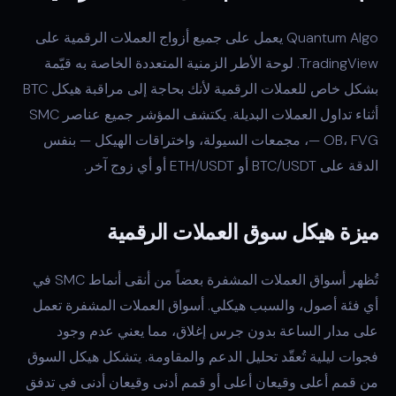
Quantum Algo يعمل على جميع أزواج العملات الرقمية على
TradingView. لوحة الأطر الزمنية المتعددة الخاصة به قيّمة
بشكل خاص للعملات الرقمية لأنك بحاجة إلى مراقبة هيكل BTC
أثناء تداول العملات البديلة. يكتشف المؤشر جميع عناصر SMC
— OB، FVG، مجمعات السيولة، واختراقات الهيكل — بنفس
الدقة على BTC/USDT أو ETH/USDT أو أي زوج آخر.
ميزة هيكل سوق العملات الرقمية
تُظهر أسواق العملات المشفرة بعضاً من أنقى أنماط SMC في
أي فئة أصول، والسبب هيكلي. أسواق العملات المشفرة تعمل
على مدار الساعة بدون جرس إغلاق، مما يعني عدم وجود
فجوات ليلية تُعقّد تحليل الدعم والمقاومة. يتشكل هيكل السوق
من قمم أعلى وقيعان أعلى أو قمم أدنى وقيعان أدنى في تدفق