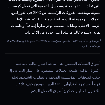
التي تخلق FVG واضحة، وسلاسل التصفية التي تعمل كمسحات
سيولة مُهندَسة. الفروقات الرئيسية عن SMC في الفوركس:
العملات الرقمية تتطلب مراقبة هيمنة BTC كمرشح للإطار
الزمني الأعلى، وبيانات التصفية توفر تقارباً إضافياً، وجلسات
نهاية الأسبوع غالباً ما تنتج أعلى جودة من الإعدادات.
آخر تحقق: 15 أبريل 2026 · يغطي استراتيجيات SMC لـ BTC وETH والعملات البديلة
مع أمثلة مباشرة.
أسواق العملات المشفرة هي ساحة اختبار مثالية لمفاهيم
الأموال الذكية. طبيعة العملات المشفرة على مدار الساعة، إلى
جانب التدفقات المؤسسية الضخمة والتقلبات الشديدة، تخلق
فرصاً مستمرة لمتداولي SMC الذين يفهمون كيف يتلاعب
اللاعبون الكبار ويُحركون أسواق الأصول الرقمية.