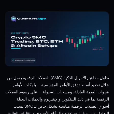
تداول مفاهيم الأموال الذكية (SMC) للعملات الرقمية يعمل من
خلال تحديد أنماط تدفق الأوامر المؤسسية — بلوكات الأوامر،
فجوات القيمة العادلة، ومسحات السيولة — على رسوم العملات
الرقمية بما في ذلك البيتكوين والإيثيريوم والعملات البديلة.
أسواق العملات الرقمية مناسبة بشكل خاص لـ SMC بسبب
التداول على مدار الساعة طوال أيام الأسبوع، والتقلبات العالية