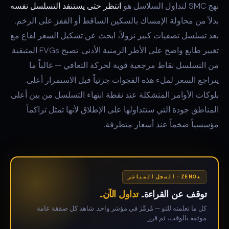
نهج SMC لتداول السلاسل هو
انتظر حتى يستنفد التسلسل نفسه
بدلاً من محاولة الإمساك بالسكين الساقط أو القفز على الزخم.
بعد تسلسل تصفيات كبير نزولاً، ابحث عن تشكيل السعر لقاع مع
تغيير طابع واضح على الأطر الزمنية الأدنى. تصبح FVGs المتبقية
من التسلسل نقاط مرجعية قوية لحركة التعافي — غالباً ما
يتراجع السعر لملء هذه الفجوات جزئياً قبل الاستمرار أعلى.
بلوكات الأوامر المتشكلة عند نقطة انتهاء التسلسل من بين أعلى
المناطق جودة التي ستتداولها على الإطلاق لأنها تمثل تراكماً
مؤسسياً ضخماً عند أسعار متطرفة.
ZENO · السجل المباشر
توقف عن القراءة.
تداول الآن.
كل ما تعلمته للتو — مُرمَّز في مؤشر واحد. شاهد كل صفقة عامة
موثقة بالوقت، ثم قرر.