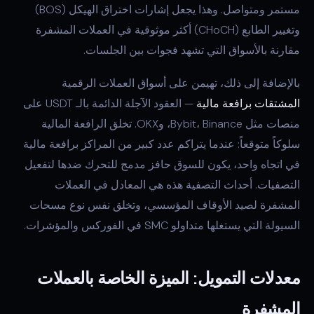
مستمر ومتواصل. وهذا يجعل إشارات اختراق الهيكل (BOS)
وتغيير الطابع (CHoCH) أكثر موثوقية في العملات المشفرة
مقارنة بالأسواق التي تشهد فجوات بين الجلسات.
بالإضافة إلى ذلك، تهيمن على أسواق العملات الرقمية
المشتقات برافعة مالية
— العقود الآجلة الدائمة بالـ USDT على
منصات مثل Bybit، Binance، وOKX. تخلق الرافعة المالية
سلوكاً متوقعاً: عندما يتراكم عدد كبير من المراكز برافعة مالية
في اتجاه واحد، يكون للسوق حافز مدمج للتحرك ضدها لتفعيل
التصفيات. أحداث التصفية هذه هي المعادل في العملات
المشفرة لصيد الأوقاف المؤسسي، وتخلق نفس نوع مسحات
السيولة التي يستغلها متداولو SMC في الفوركس والمؤشرات.
معدلات التمويل: الميزة الخاصة بالعملات
المشفرة