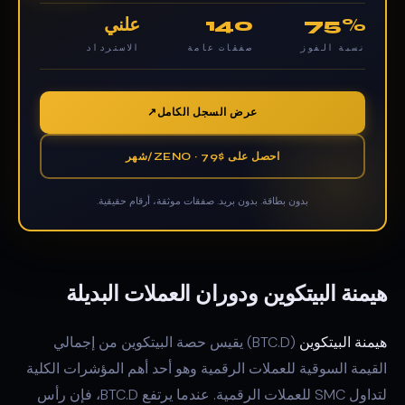
75%
140
علني
نسبة الفوز
صفقات عامة
الاسترداد
عرض السجل الكامل
احصل على ZENO · 79$/شهر
بدون بطاقة. بدون بريد. صفقات موثقة، أرقام حقيقية.
هيمنة البيتكوين ودوران العملات البديلة
هيمنة البيتكوين
(BTC.D) يقيس حصة البيتكوين من إجمالي
القيمة السوقية للعملات الرقمية وهو أحد أهم المؤشرات الكلية
لتداول SMC للعملات الرقمية. عندما يرتفع BTC.D، فإن رأس