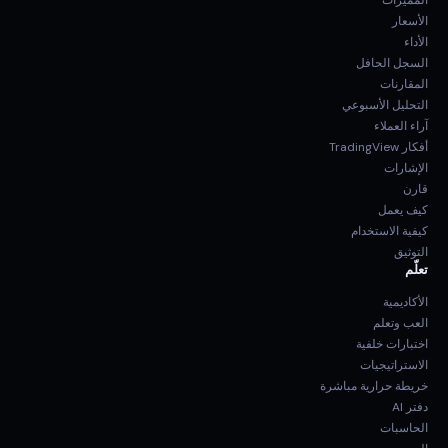
المميزات
الأسعار
الأداء
السجل الحافل
المقارنات
التحليل الأسبوعي
آراء العملاء
أفكار TradingView
الإشارات
قارن
كيف يعمل
كيفية الاستخدام
التوثيق
تعلّم
الأكاديمية
العب وتعلم
اختبارات خلفية
الاستراتيجيات
خريطة حرارية مباشرة
دفتر AI
الحاسبات