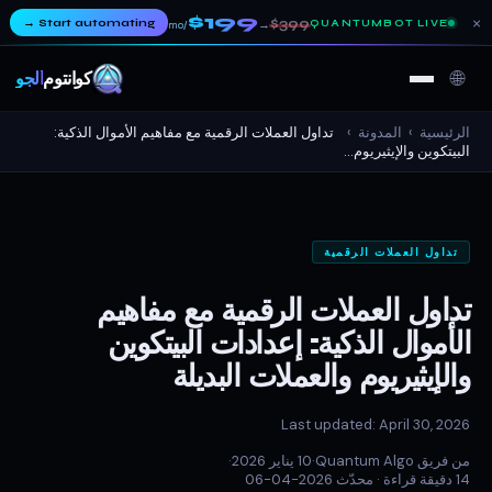
$199
×
→
Start automating
$399
QUANTUMBOT LIVE
→
/mo
🌐
كوانتوم
ألجو
الرئيسية
›
المدونة
›
تداول العملات الرقمية مع مفاهيم الأموال الذكية:
البيتكوين والإيثيريوم...
تداول العملات الرقمية
تداول العملات الرقمية مع مفاهيم
الأموال الذكية: إعدادات البيتكوين
والإيثيريوم والعملات البديلة
Last updated: April 30, 2026
من فريق Quantum Algo
·
10 يناير 2026
·
14 دقيقة قراءة ·
محدّث 2026-04-06