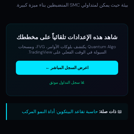
بيئة حيث يمكن لمتداولي SMC المنضبطين بناء ميزة كبيرة.
شاهد هذه الإعدادات تلقائياً على مخططك
Quantum Algo يكتشف بلوكات الأوامر، FVG، ومسحات
السيولة في الوقت الفعلي على TradingView.
اعرض السجل المباشر ←
📊 سجل التداول موثق
📖
ذات صلة:
حاسبة تقاعد البيتكوين: أداة النمو المركب