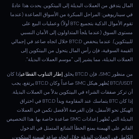
المال يتدفق من العملات البديلة إلى البيتكوين. يحدث هذا عادةً
في سيناريوهين: المراحل المبكرة من الأسواق الصاعدة (عندما
تقوم الأموال الذكية بتجميع BTC أولاً) وعمليات البيع على
مستوى السوق (عندما يلجأ المتداولون إلى الأمان النسبي
للبيتكوين). عندما ينخفض BTC.D خلال اتجاه صاعد في إجمالي
القيمة السوقية، فإن رأس المال يتحول من البيتكوين إلى
العملات البديلة، مما يشير إلى "موسم العملات البديلة".
من منظور SMC، فإن BTC.D يخلق
إطار التناوب القطاعي
إذا كان
BTC/USDT يُظهر هيكل SMC صاعداً وكان BTC.D يرتفع، يجب
أن تركز صفقات الشراء في البيتكوين بدلاً من العملات البديلة.
إذا كان BTC يتماسك عند المقاومة وبدأ BTC.D في اختراق
الهيكل نحو الأسفل، فإن الفرصة الأفضل تكمن في العملات
البديلة التي تُظهر إعدادات SMC صاعدة خاصة بها. هذا التخصيص
القائم على الهيمنة يمنع الخطأ الشائع المتمثل في الدخول
الكامل في العملات البديلة خلال اتجاه صاعد لهيمنة البيتكوين،