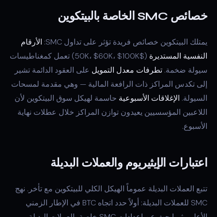
خصائص SMC الخاصة بالبيتكوين
يمتلك البيتكوين خصائص فريدة تؤثر على تداول SMC:
الأرقام
النفسية المستديرة
($50K، $60K، $100K) تعمل كمغناطيسات
سيولة ضخمة.
تطرفات معدل التمويل
على العقود الدائمة تشير
إلى تكدس المراكز ذات الرافعة المالية — وهي مقدمة لمسحات
السيولة.
الإغلاقات الأسبوعية
حاسمة لهيكل سوق البيتكوين لأن
اللاعبين المؤسسيين يعيدون توازن المراكز خلال عطلات نهاية
الأسبوع.
اعتبارات الإيثيريوم والعملات البديلة
تتبع العملات البديلة عموماً الهيكل الكلي للبيتكوين مع تأخر. نهج
SMC للعملات البديلة: أولاً حدد اتجاه BTC في الإطار الزمني
الأعلى، ثم ابحث عن إعدادات SMC خاصة بالعملات البديلة