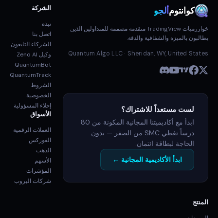
الشركة
كوانتوم
ألجو
نبذة
خوارزميات TradingView متقدمة مصممة للمتداولين الذين
اتصل بنا
يطالبون بالميزة والشفافية والدقة.
الشركاء التابعون
Quantum Algo LLC · Sheridan, WY, United States
وكيل Zeno AI
QuantumBot
QuantumTrack
الشروط
الخصوصية
إخلاء المسؤولية
لست مستعداً للاشتراك؟
الأسواق
ابدأ مع أكاديميتنا المجانية المكونة من 80
العملات الرقمية
درساً تغطي SMC من الصفر — بدون
الفوركس
الحاجة لبطاقة ائتمان.
الذهب
ابدأ الأكاديمية المجانية ←
الأسهم
المؤشرات
شركات البروب
المنتج