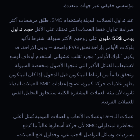
مؤسسي حقيقي عبر جهات متعددة.
عند تداول العملات البديلة باستخدام SMC، طبّق مرشحات أكثر
صرامة: تداول فقط العملات التي تمتلك على الأقل
حجم تداول
يومي $50 مليون
على زوجهم الأكثر سيولة. اشترط تأكيد
بلوكات الأوامر بإزاحة تخلق FVG واضحة — بدون الإزاحة، قد
يكون "بلوك الأوامر" مجرد تقلب عشوائي. استخدم أوقاف أوسع
لاستيعاب الفتائل الأكبر التي تنتجها الأصول منخفضة السيولة.
وتحقق دائماً من ارتباط البيتكوين قبل الدخول: إذا كان البيتكوين
يظهر علامات حركة كبيرة، تصبح إعدادات SMC للعملات البديلة
ثانوية لأن بيئة العملات المشفرة الكلية ستتجاوز التحليل الفني
للعملات الفردية.
عملات الـ DeFi وعملات الألعاب والعملات الميمية تُمثل أعلى
مخاطرة لمتداولي SMC لأن حركة أسعارها غالباً ما تُدفع
بسرديات وسائل التواصل الاجتماعي، وجداول فتح العملات،