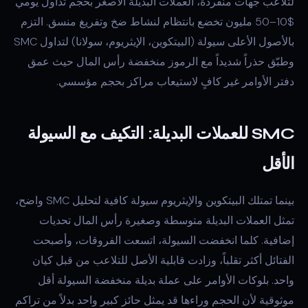
لتلاعب جهات منفردة، العملات البديلة الأصغر بحجم تداول يومي
$10–50 مليون تخضع بانتظام لنشاط ضخ وتفريغ منسق. التزم
بالأصول الأعلى سيولة (البيتكوين، الإيثريوم، سولانا) لتداول SMC
وطبّق حذراً شديداً مع الرموز منخفضة رأس المال حيث عمق
دفتر الأوامر غير كافٍ لاستيعاب مراكز بحجم مؤسسي.
SMC للعملات البديلة: التكيف مع السيولة
الأقل
بينما تمتلك البيتكوين والإيثريوم سيولة كافية لتحليل SMC واضح،
تمثل العملات البديلة متوسطة وصغيرة رأس المال تحديات
إضافية. كلما انخفضت السيولة، اتسعت الفروقات، وأصبحت
الفتائل أكثر تقلباً، وزادت قابلية الأصل للتلاعب من قبل كيان
واحد. بلوكات الأوامر على عملة بديلة منخفضة السيولة أقل
موثوقية لأن الحجم وراءها قد يمثل حائز كبير واحد بدلاً من تراكم