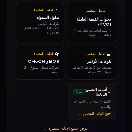
💧
📊
الدليل المتميز
الدليل المتميز
تداول السيولة
فجوات القيمة العادلة
بلوكات الأوامر،
(FVG)
الاختراقات، مناطق القتل ·
5 استراتيجيات، فلتر من 4
15 دقيقة
قواعد · 19 دقيقة
🔄
🧱
الدليل المتميز
الدليل المتميز
بلوكات الأوامر
BOS و CHoCH
تصنيف من 5 نقاط، 3 نقاط
تحولات هيكل السوق · 21
دخول · 22 دقيقة
دقيقة
أنماط الشموع
★
مجاناً
اليابانية
الابتلاع، البين بار، الاختراق
والمزيد
افتح الدليل المجاني ←
عرض جميع الأدلة المميزة ←