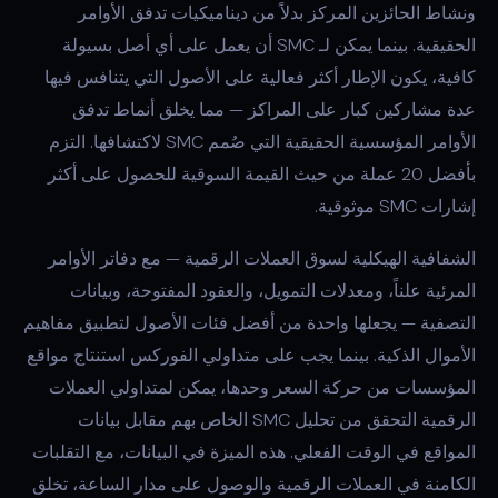
ونشاط الحائزين المركز بدلاً من ديناميكيات تدفق الأوامر
الحقيقية. بينما يمكن لـ SMC أن يعمل على أي أصل بسيولة
كافية، يكون الإطار أكثر فعالية على الأصول التي يتنافس فيها
عدة مشاركين كبار على المراكز — مما يخلق أنماط تدفق
الأوامر المؤسسية الحقيقية التي صُمم SMC لاكتشافها. التزم
بأفضل 20 عملة من حيث القيمة السوقية للحصول على أكثر
إشارات SMC موثوقية.
الشفافية الهيكلية لسوق العملات الرقمية — مع دفاتر الأوامر
المرئية علناً، ومعدلات التمويل، والعقود المفتوحة، وبيانات
التصفية — يجعلها واحدة من أفضل فئات الأصول لتطبيق مفاهيم
الأموال الذكية. بينما يجب على متداولي الفوركس استنتاج مواقع
المؤسسات من حركة السعر وحدها، يمكن لمتداولي العملات
الرقمية التحقق من تحليل SMC الخاص بهم مقابل بيانات
المواقع في الوقت الفعلي. هذه الميزة في البيانات، مع التقلبات
الكامنة في العملات الرقمية والوصول على مدار الساعة، تخلق