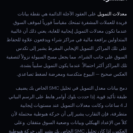
معدلات التمويل
على العقود الآجلة الدائمة هي نقطة بيانات
فريدة للعملات المشفرة تمنحك مقياساً فورياً لموقف السوق.
عندما تكون معدلات التمويل إيجابية للغاية، يعني ذلك أن غالبية
المتداولين برافعة مالية في مراكز شراء ويدفعون علاوة للحفاظ
على تلك المراكز. التمويل الإيجابي المفرط يشير إلى تكدس
السوق على جانب الشراء، مما يجعل مسح السيولة نزولاً لتصفية
تلك المراكز أكثر احتمالاً. عندما يكون التمويل سلبياً بشدة،
العكس صحيح — البيوع متكدسة ومعرضة لضغط تصاعدي.
دمج بيانات معدل التمويل في تحليل SMC الخاص بك يضيف
طبقة تأكيد قوية. إذا حددت بلوك أوامر هابط على الرسم البياني
لـ 4 ساعات وكانت معدلات التمويل عند مستويات إيجابية
متطرفة، فإن التقارب يشير إلى أن حركة هبوطية محتملة لأن
كلاً من الإعداد الهيكلي وبيانات وضعية السوق متفقان. وعلى
العكس، إذا كان تحليل SMC الخاص بك يشير إلى حركة هبوطية