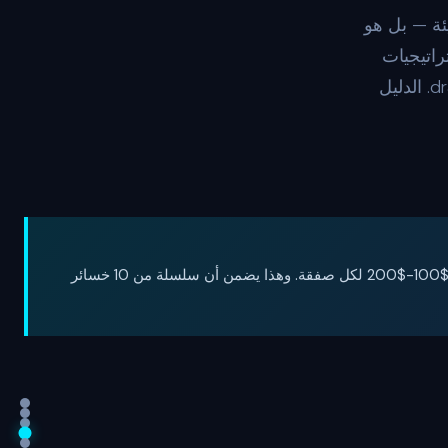
ئة — بل هو
ز، واستراتيجيات
stop-loss، ونسب المخاطرة إلى العائد، ورياضيات التعافي من drawdown. الدليل
القاعدة المعيارية هي المخاطرة بنسبة 1-2% من إجمالي حسابك لكل صفقة. هذا يعني أنه في حساب بقيمة $10,000، تخاطر بحد أقصى $100-$200 لكل صفقة. وهذا يضمن أن سلسلة من 10 خسائر