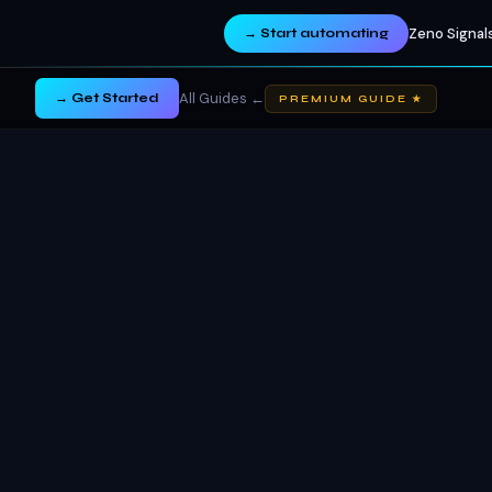
Zeno Signals
→
Start automating
← All Guides
Get Started →
★ PREMIUM GUIDE