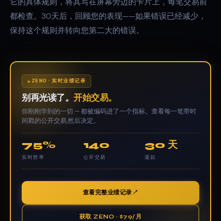
它的具体规则，将其写在屏幕旁边的卡片上，每笔交易前
都检查。30天后，回顾您的表现——如果错误已经减少，
保持这个规则并转向您第二大的错误。
ZENO · 实时业绩记录
别再光读了。
开始交易。
你刚刚学到的一切 — 都被编码进了一个指标。查看每一笔带时
间戳的公开交易,然后决定。
75%
140
30 天
实时胜率
公开交易
退款
查看完整业绩记录
获取 ZENO · $79/月