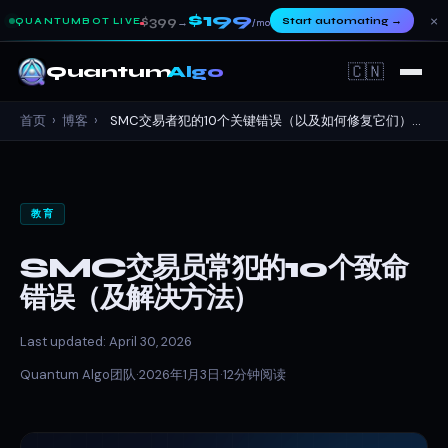
$199
×
$399
Start automating
→
QUANTUMBOT LIVE
→
/mo
🇨🇳
Quantum
Algo
首页
›
博客
›
SMC交易者犯的10个关键错误（以及如何修复它们）...
教育
SMC交易员常犯的10个致命
错误（及解决方法）
Last updated: April 30, 2026
Quantum Algo团队
·
2026年1月3日
·
12分钟阅读