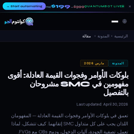
$199
×
→
Start automating
$399
QUANTUMBOT LIVE
→
/mo
🌐
كوانتوم
ألجو
الرئيسية
›
المدونة
›
مقالة
المدونة
مارس 2026
بلوكات الأوامر وفجوات القيمة العادلة: أقوى
مفهومين في SMC مشروحان
بالتفصيل
Last updated: April 30, 2026
تعمق في بلوكات الأوامر وفجوات القيمة العادلة — المفهومان
اللذان يجب على كل متداول SMC إتقانهما. كيف تتشكل، لماذا
تعمل، تصفية الجودة، آليات الدخول، ودمج OBs مع FVGs.