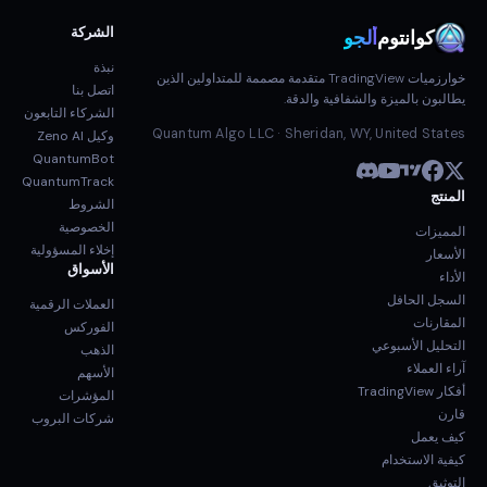
الشركة
كوانتوم
ألجو
نبذة
خوارزميات TradingView متقدمة مصممة للمتداولين الذين
اتصل بنا
يطالبون بالميزة والشفافية والدقة.
الشركاء التابعون
Quantum Algo LLC · Sheridan, WY, United States
وكيل Zeno AI
QuantumBot
QuantumTrack
المنتج
الشروط
الخصوصية
المميزات
إخلاء المسؤولية
الأسعار
الأسواق
الأداء
السجل الحافل
العملات الرقمية
المقارنات
الفوركس
التحليل الأسبوعي
الذهب
آراء العملاء
الأسهم
أفكار TradingView
المؤشرات
قارن
شركات البروب
كيف يعمل
كيفية الاستخدام
التوثيق