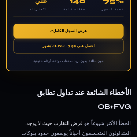
75%
140
علني
نسبة الفوز
صفقات عامة
الاسترداد
عرض السجل الكامل
احصل على ZENO · 79$/شهر
بدون بطاقة. بدون بريد. صفقات موثقة، أرقام حقيقية.
الأخطاء الشائعة عند تداول تطابق
OB+FVG
الخطأ الأكثر شيوعاً هو
فرض التقارب حيث لا يوجد
.
المتداولون المتحمسون أحياناً يوسعون حدود بلوكات