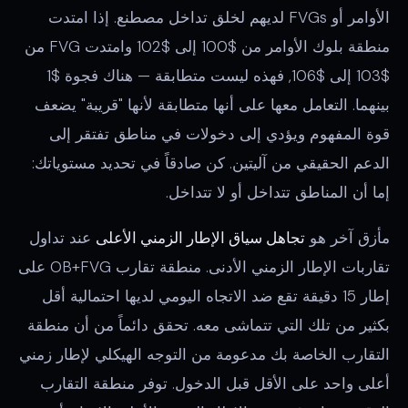
الأوامر أو FVGs لديهم لخلق تداخل مصطنع. إذا امتدت
منطقة بلوك الأوامر من $100 إلى $102 وامتدت FVG من
$103 إلى $106, فهذه ليست متطابقة — هناك فجوة $1
بينهما. التعامل معها على أنها متطابقة لأنها "قريبة" يضعف
قوة المفهوم ويؤدي إلى دخولات في مناطق تفتقر إلى
الدعم الحقيقي من آليتين. كن صادقاً في تحديد مستوياتك:
إما أن المناطق تتداخل أو لا تتداخل.
مأزق آخر هو
تجاهل سياق الإطار الزمني الأعلى
عند تداول
تقاربات الإطار الزمني الأدنى. منطقة تقارب OB+FVG على
إطار 15 دقيقة تقع ضد الاتجاه اليومي لديها احتمالية أقل
بكثير من تلك التي تتماشى معه. تحقق دائماً من أن منطقة
التقارب الخاصة بك مدعومة من التوجه الهيكلي لإطار زمني
أعلى واحد على الأقل قبل الدخول. توفر منطقة التقارب