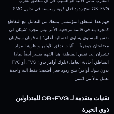
التقارب ثنائي الآلية هو السبب في أن مناطق تقارب
OB+FVG تنتج ردود فعل قوية ومتسقة في تداول SMC.
فهم هذا المنطق المؤسسي يمنعك من التعامل مع التقاطع
كمجرد بند في قائمة مرجعية. الأمر ليس مجرد "شيئان في
نفس المستوى يساوي احتمالية أعلى". إنه قوتان سوقيتان
مختلفتان جوهرياً — آليات تدفق الأوامر ونظرية المزاد —
تشيران إلى نفس المنطقة. هذا الفهم يفسر أيضاً لماذا
المناطق أحادية العامل (بلوك أوامر بدون FVG، أو FVG
بدون بلوك أوامر) تنتج ردود فعل أضعف: فقط آلية واحدة
تعمل بدلاً من اثنتين.
تقنيات متقدمة لـ OB+FVG للمتداولين
ذوي الخبرة