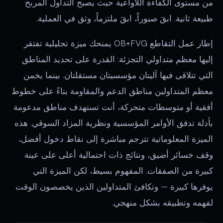
من مستوى الكفاءة اللاواعية حيث يصبح التداول المربح
طبيعة ثانية. ابقَ صبوراً، ابقَ ملتزماً، وثق في العملية.
إطار عمل التقاطع OB+FVG يمنحك ميزة تحليلية تفتقر
إليها معظم متداولي التجزئة: القدرة على تحديد المناطق
التي تتلاقى فيها آليتان مؤسسيتان مستقلتان. بينما يخمن
معظم المتداولين مناطق الدعم والمقاومة بناءً على خطوط
أفقية أو متوسطات متحركة، أنت تستهدف مناطق مدعومة
بأدلة تدفق الأوامر المؤسسية ونظرية المزاد السوقي. هذه
الميزة المعلوماتية تترجم مباشرة إلى نقاط دخول أفضل،
وقف خسائر أضيق، ونتائج ذات احتمالية أعلى على عينة
كبيرة من الصفقات. المفهوم بسيط، لكن الميزة التي
يوفرها كبيرة — وتكافئ المتداولين الذين يخصصون الوقت
لفهمه وتطبيقه بشكل منهجي.