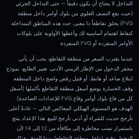
التداخل لا يحتاج أن يكون دقيقاً — حتى التداخل الجزئي
(حيث يقع النصف العلوي من بلوك أوامر داخل منطقة
FVG) يخلق تقاطعاً ذا معنى. حدد هذه المناطق المتداخلة
كنقاط اهتمام أساسية لك وأعطها الأولوية على بلوكات
الأوامر المنفردة أو FVG المنفردة.
عندما يقترب السعر من منطقة التقاطع، يجب أن يأتي
محفز الدخول من الإطار الزمني الأدنى: تغيير الطابع، نموذج
ابتلاع صاعد أو هابط، أو فتيل رفض واضح داخل المنطقة.
وقف الخسارة يوضع أسفل منطقة التقاطع بأكملها (أسفل
كل من قاع بلوك أوامر وقاع FVG للإعدادات الصاعدة).
الهدف هو المستوى الهيكلي المعاكس التالي — عادةً أعلى
تأرجح حديث للشراء أو أدنى تأرجح للبيع. هذا الإعداد ينتج
باستمرار نسب مخاطرة إلى مكافأة من 1:2 إلى 1:4 لأن
الدخول دقيق (داخل منطقة التقاطع) بينما الهدف هيكلي