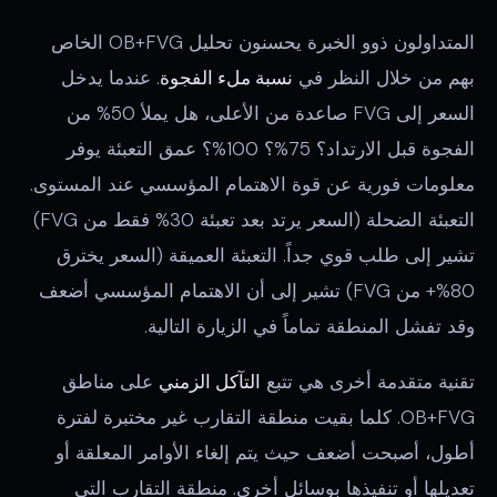
المتداولون ذوو الخبرة يحسنون تحليل OB+FVG الخاص
بهم من خلال النظر في
نسبة ملء الفجوة
. عندما يدخل
السعر إلى FVG صاعدة من الأعلى، هل يملأ 50% من
الفجوة قبل الارتداد؟ 75%؟ 100%؟ عمق التعبئة يوفر
معلومات فورية عن قوة الاهتمام المؤسسي عند المستوى.
التعبئة الضحلة (السعر يرتد بعد تعبئة 30% فقط من FVG)
تشير إلى طلب قوي جداً. التعبئة العميقة (السعر يخترق
80%+ من FVG) تشير إلى أن الاهتمام المؤسسي أضعف
وقد تفشل المنطقة تماماً في الزيارة التالية.
تقنية متقدمة أخرى هي تتبع
التآكل الزمني
على مناطق
OB+FVG. كلما بقيت منطقة التقارب غير مختبرة لفترة
أطول، أصبحت أضعف حيث يتم إلغاء الأوامر المعلقة أو
تعديلها أو تنفيذها بوسائل أخرى. منطقة التقارب التي