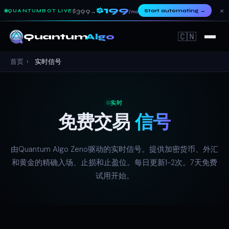
$199
×
$399
Start automating
→
QUANTUMBOT LIVE
→
/mo
🇨🇳
Quantum
Algo
首页
›
实时信号
实时
免费交易
信号
由Quantum Algo Zeno驱动的实时信号。提供加密货币、外汇
和黄金的精确入场、止损和止盈位。每日更新1-2次。7天免费
试用开始。