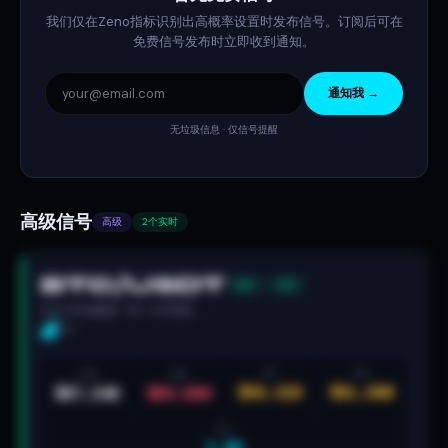
我们仅在Zeno指标识别出高概率设置时发布信号。订阅后可在
免费信号发布时立即收到通知。
通知我 →
无垃圾信息 · 仅信号提醒
高级信号
高级
2个实时
BTC/USDT
做多
活跃
200 EMA触及 · 4H · 3小时前
5/5
入场
止损
TP1
TP2
$89,420
$91,800
$87,240
$85,680
R:R