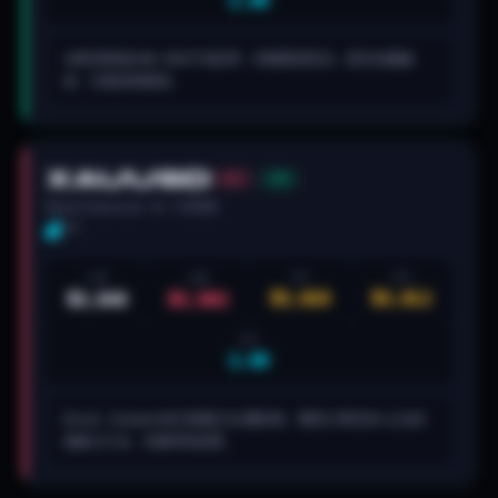
2.9R
4H时间框架200 EMA干净反弹，伴随看涨吞没。挤压动量触
发。日线结构看涨。
XAUUSD
做空
活跃
Black Diamond · 1H · 1小时前
4/5
入场
止损
TP1
TP2
$3,028
$3,012
$3,048
$3,062
R:R
2.6R
Black Diamond在日线阻力位遭拒绝。看跌订单区块+公允价
值缺口汇合。伦敦时段设置。