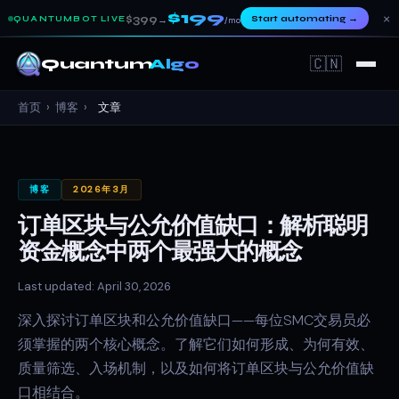
$199
×
$399
Start automating
→
QUANTUMBOT LIVE
→
/mo
🇨🇳
Quantum
Algo
首页
›
博客
›
文章
博客
2026年3月
订单区块与公允价值缺口：解析聪明
资金概念中两个最强大的概念
Last updated: April 30, 2026
深入探讨订单区块和公允价值缺口——每位SMC交易员必
须掌握的两个核心概念。了解它们如何形成、为何有效、
质量筛选、入场机制，以及如何将订单区块与公允价值缺
口相结合。