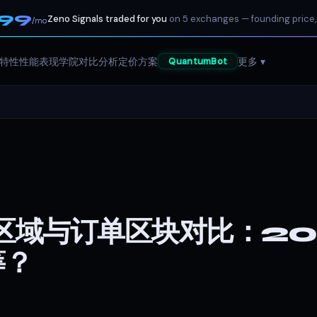
199
Zeno Signals traded for you
on 5 exchanges — founding price,
/mo
特性
性能表现
学院
对比分析
定价方案
更多 ▾
QuantumBot
需区域与订单区块对比：2
筹？