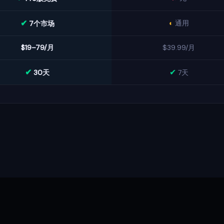
✔
◐
通用
7个市场
$19–79/月
$39.99/月
✔
✔
30天
7天