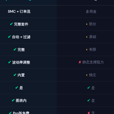
SMC + 订单流
多用途
✔
◐
部分
完整套件
✔
◐
基础
自动 + 过滤
✔
◐
有限
完整
✔
✘
静态支撑阻力
波动率调整
✔
◐
独立
内置
✔
✔
是
是
✔
✔
图表内
是
✔
✘
无
Pro版免费