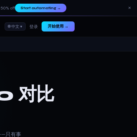
×
 50% off
Start automating
→
🌐 中文 ▾
开始使用 →
登录
o 对比
传——只有事