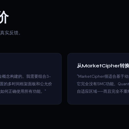
价
的真实反馈。
从MarketCipher转
资金概念构建的。我需要组合3-
"MarketCipher很适
仅内置的多时间框架面板和公允价
它完全没有SMC功能。Quan
如何正确使用所有功能。"
自适应区域——而且完全不重