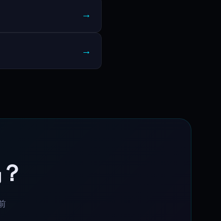
→
→
吗？
前