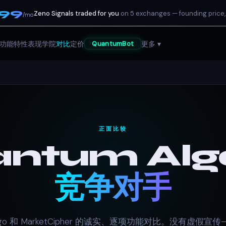
199
Zeno Signals traded for you
on 5 exchanges — founding price,
/mo
功能特性
表现
学院
对比
定价
更多 ▾
QuantumBot
正面比较
ntum Alg
竞争对手
Algo 和 MarketCipher 的诚实、逐项功能对比。没有虚假宣