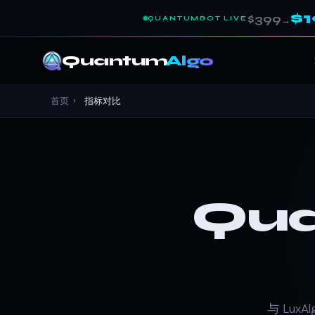
$
$399
QUANTUMBOT LIVE
→
Quantum
Algo
首页
›
指标对比
Qua
与 Lux