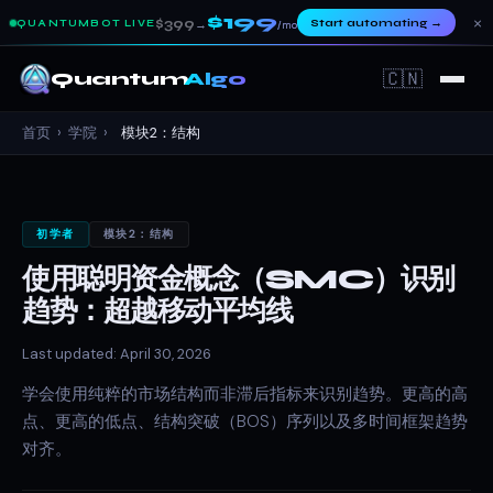
$199
×
$399
Start automating
→
QUANTUMBOT LIVE
→
/mo
🇨🇳
Quantum
Algo
首页
›
学院
›
模块2：结构
初学者
模块2：结构
使用聪明资金概念（SMC）识别
趋势：超越移动平均线
Last updated: April 30, 2026
学会使用纯粹的市场结构而非滞后指标来识别趋势。更高的高
点、更高的低点、结构突破（BOS）序列以及多时间框架趋势
对齐。