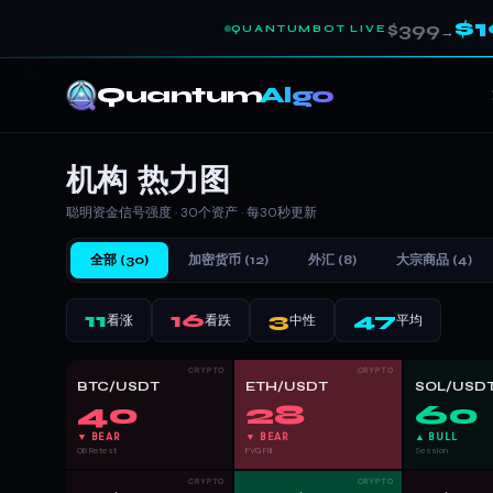
$
$399
QUANTUMBOT LIVE
→
Quantum
Algo
机构
热力图
聪明资金信号强度 · 30个资产 · 每30秒更新
全部 (30)
加密货币 (12)
外汇 (8)
大宗商品 (4)
11
16
3
47
看涨
看跌
中性
平均
CRYPTO
CRYPTO
BTC/USDT
ETH/USDT
SOL/USD
40
28
60
▼ BEAR
▼ BEAR
▲ BULL
OB Retest
FVG Fill
Session
CRYPTO
CRYPTO