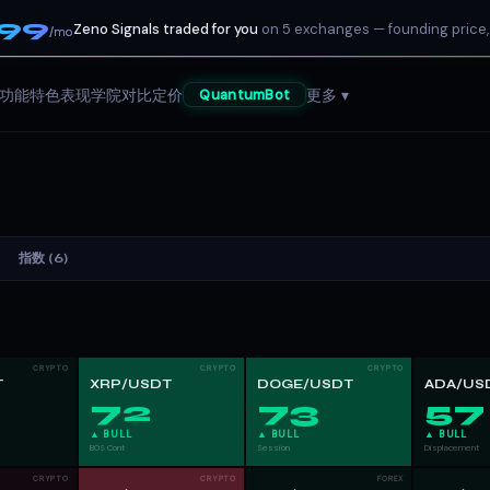
199
Zeno Signals traded for you
on 5 exchanges — founding price,
/mo
功能特色
表现
学院
对比
定价
更多 ▾
QuantumBot
指数 (6)
CRYPTO
CRYPTO
CRYPTO
T
XRP/USDT
DOGE/USDT
ADA/US
72
73
57
▲ BULL
▲ BULL
▲ BULL
BOS Cont
Session
Displacement
CRYPTO
CRYPTO
FOREX