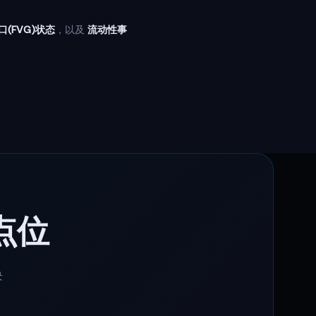
(FVG)状态
，以及
流动性事
点位
块