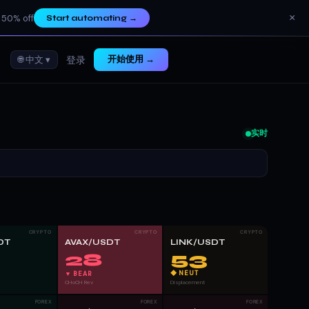
×
 50% off
Start automating
→
🌐 中文 ▾
开始使用 →
登录
实时
CRYPTO
CRYPTO
CRYPTO
DT
AVAX/USDT
LINK/USDT
53
28
◆ NEUT
▼ BEAR
CHoCH Rev
Displacement
FOREX
FOREX
FOREX