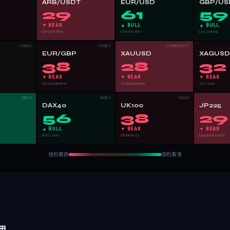
ARB/USDT
EUR/USD
GBP/US
29
61
59
▼ BEAR
▲ BULL
▲ BULL
CHoCH Rev
CHoCH Rev
Liq Sweep
FOREX
FOREX
COMMODITY
EUR/GBP
XAUUSD
XAGUS
38
28
32
▼ BEAR
▼ BEAR
▼ BEAR
Accumulation
Accumulation
Session
INDEX
INDEX
INDEX
DAX40
UK100
JP225
56
38
29
▲ BULL
▼ BEAR
▼ BEAR
BOS Cont
OB Retest
Displacement
强烈看跌
强烈看涨