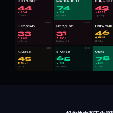
DOT/USDT
MATIC/USDT
SUI/USDT
44
74
43
▼ BEAR
▲ BULL
▼ BEAR
Liq Sweep
Liq Sweep
Liq Sweep
FOREX
FOREX
USD/CAD
NZD/USD
USD/CHF
46
33
31
◆ NEUT
▼ BEAR
▼ BEAR
Liq Sweep
Displacement
OB Retest
INDEX
INDEX
NAS100
SPX500
US30
45
65
78
◆ NEUT
▲ BULL
▲ BULL
FVG Fill
CHoCH Rev
BOS Cont