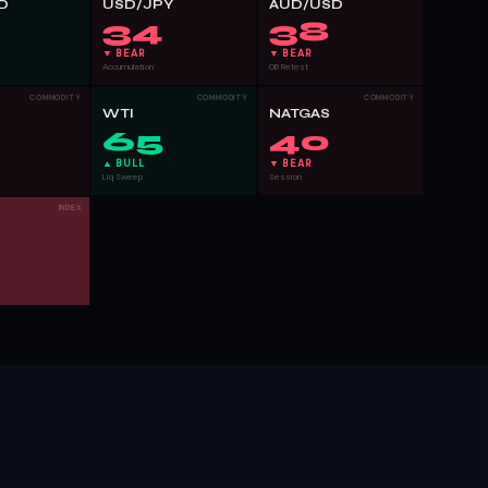
D
USD/JPY
AUD/USD
34
38
▼ BEAR
▼ BEAR
Accumulation
OB Retest
COMMODITY
COMMODITY
COMMODITY
D
WTI
NATGAS
65
40
▲ BULL
▼ BEAR
Liq Sweep
Session
INDEX