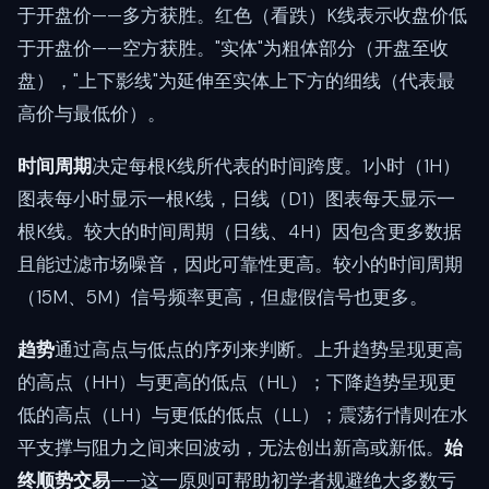
于开盘价——多方获胜。红色（看跌）K线表示收盘价低
于开盘价——空方获胜。"实体"为粗体部分（开盘至收
盘），"上下影线"为延伸至实体上下方的细线（代表最
高价与最低价）。
时间周期
决定每根K线所代表的时间跨度。1小时（1H）
图表每小时显示一根K线，日线（D1）图表每天显示一
根K线。较大的时间周期（日线、4H）因包含更多数据
且能过滤市场噪音，因此可靠性更高。较小的时间周期
（15M、5M）信号频率更高，但虚假信号也更多。
趋势
通过高点与低点的序列来判断。上升趋势呈现更高
的高点（HH）与更高的低点（HL）；下降趋势呈现更
低的高点（LH）与更低的低点（LL）；震荡行情则在水
平支撑与阻力之间来回波动，无法创出新高或新低。
始
终顺势交易
——这一原则可帮助初学者规避绝大多数亏