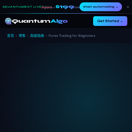
$199
×
$399
Start automating
→
QUANTUMBOT LIVE
→
/mo
Quantum
Algo
Get Started →
首页
›
博客
›
高级指南
›
Forex Trading for Beginners