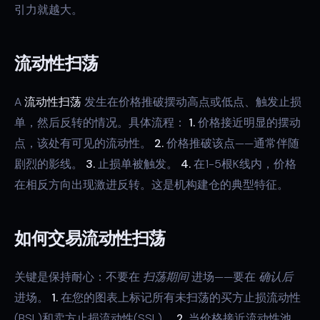
引力就越大。
流动性扫荡
A
流动性扫荡
发生在价格推破摆动高点或低点、触发止损
单，然后反转的情况。具体流程：
1.
价格接近明显的摆动
点，该处有可见的流动性。
2.
价格推破该点——通常伴随
剧烈的影线。
3.
止损单被触发。
4.
在1-5根K线内，价格
在相反方向出现激进反转。这是机构建仓的典型特征。
如何交易流动性扫荡
关键是保持耐心：不要在
扫荡期间
进场——要在
确认后
进场。
1.
在您的图表上标记所有未扫荡的买方止损流动性
(BSL)和卖方止损流动性(SSL)。
2.
当价格接近流动性池