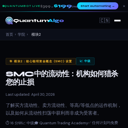
$199
×
$399
Start automating
→
QUANTUMBOT LIVE
→
/mo
🇨🇳
Quantum
Algo
首页
›
学院
›
模块2
📈 中级
🎯 模块2：核心聪明资金概念 (SMC) 设置
SMC中的流动性：机构如何猎杀
您的止损
Last updated: April 30, 2026
了解买方流动性、卖方流动性、等高/等低点的运作机制，
以及如何从流动性扫荡中获利而非成为受害者。
✅ 任何计划均免费
⏱ 16 分钟
📈 中级
🎓 Quantum Trading Academy