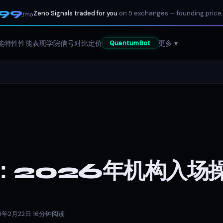
199
Zeno Signals traded for you
on 5 exchanges — founding price,
/mo
能特性
性能表现
学院
信号
对比
定价
更多 ▾
QuantumBot
：2026年机构入场
6年2月22日
·
16分钟阅读