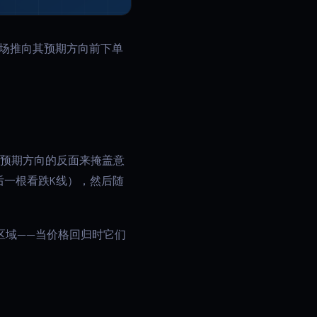
场推向其预期方向前下单
其预期方向的反面来掩盖意
后一根看跌K线），然后随
区域——当价格回归时它们