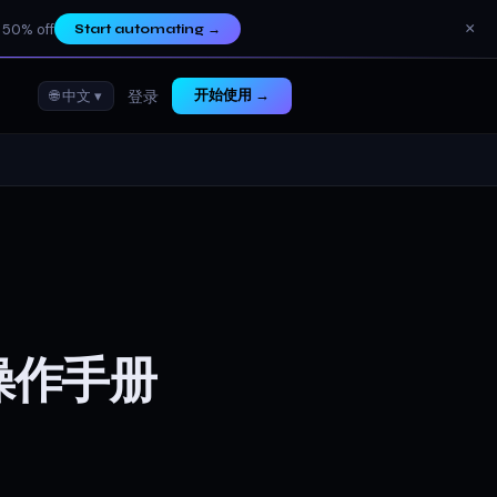
×
 50% off
Start automating
→
🌐 中文 ▾
开始使用 →
登录
操作手册