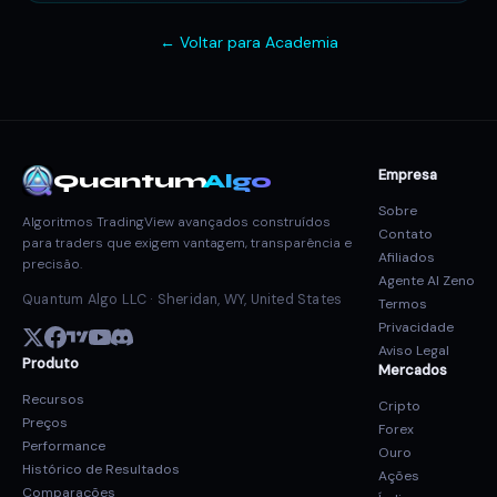
← Voltar para Academia
Empresa
Quantum
Algo
Sobre
Algoritmos TradingView avançados construídos
Contato
para traders que exigem vantagem, transparência e
Afiliados
precisão.
Agente AI Zeno
Quantum Algo LLC · Sheridan, WY, United States
Termos
Privacidade
Aviso Legal
Produto
Mercados
Recursos
Cripto
Preços
Forex
Performance
Ouro
Histórico de Resultados
Ações
Comparações