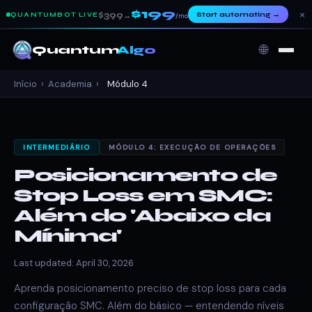
$199
×
$399
Start automating
→
QUANTUMBOT LIVE
→
/mo
🌐
Quantum
Algo
Início
›
Academia
›
Módulo 4
INTERMEDIÁRIO
MÓDULO 4: EXECUÇÃO DE OPERAÇÕES
Posicionamento de
Stop Loss em SMC:
Além do 'Abaixo da
Mínima'
Last updated: April 30, 2026
Aprenda posicionamento preciso de stop loss para cada
configuração SMC. Além do básico — entendendo níveis