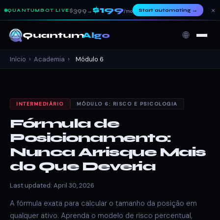
$199
×
$399
Start automating
→
QUANTUMBOT LIVE
→
/mo
🌐
Quantum
Algo
Início
›
Academia
›
Módulo 6
INTERMEDIÁRIO
MÓDULO 6: RISCO E PSICOLOGIA
Fórmula de
Posicionamento:
Nunca Arrisque Mais
do Que Deveria
Last updated: April 30, 2026
A fórmula exata para calcular o tamanho da posição em
qualquer ativo. Aprenda o modelo de risco percentual,