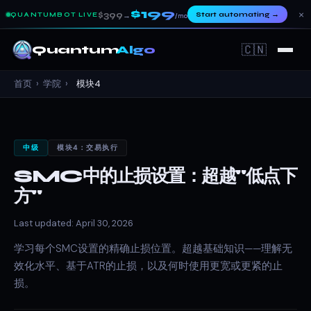
$199
×
$399
Start automating
→
QUANTUMBOT LIVE
→
/mo
🇨🇳
Quantum
Algo
首页
›
学院
›
模块4
中级
模块4：交易执行
SMC中的止损设置：超越"低点下
方"
Last updated: April 30, 2026
学习每个SMC设置的精确止损位置。超越基础知识——理解无
效化水平、基于ATR的止损，以及何时使用更宽或更紧的止
损。