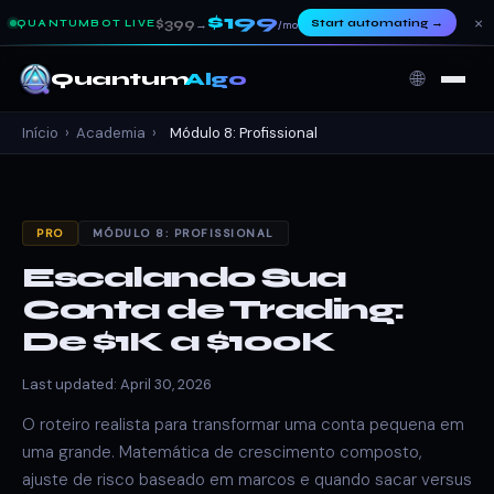
$199
×
$399
Start automating
→
QUANTUMBOT LIVE
→
/mo
🌐
Quantum
Algo
Início
›
Academia
›
Módulo 8: Profissional
PRO
MÓDULO 8: PROFISSIONAL
Escalando Sua
Conta de Trading:
De $1K a $100K
Last updated: April 30, 2026
O roteiro realista para transformar uma conta pequena em
uma grande. Matemática de crescimento composto,
ajuste de risco baseado em marcos e quando sacar versus