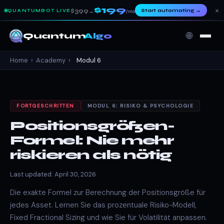
$199
×
$399
Start automating
→
QUANTUMBOT LIVE
→
/mo
🌐
Quantum
Algo
Home
›
Academy
›
Modul 6
FORTGESCHRITTEN
MODUL 6: RISIKO & PSYCHOLOGIE
Positionsgrößen-
Formel: Nie mehr
riskieren als nötig
Last updated: April 30, 2026
Die exakte Formel zur Berechnung der Positionsgröße für
jedes Asset. Lernen Sie das prozentuale Risiko-Modell,
Fixed Fractional Sizing und wie Sie für Volatilität anpassen.