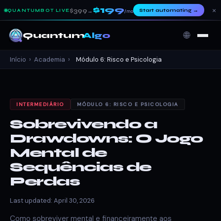
$199
×
$399
Start automating
→
QUANTUMBOT LIVE
→
/mo
🌐
Quantum
Algo
Início
›
Academia
›
Módulo 6: Risco e Psicologia
INTERMEDIÁRIO
MÓDULO 6: RISCO E PSICOLOGIA
Sobrevivendo a
Drawdowns: O Jogo
Mental de
Sequências de
Perdas
Last updated: April 30, 2026
Como sobreviver mental e financeiramente aos