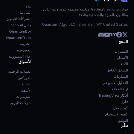
نبذة
خوارزميات TradingView متقدمة مصممة للمتداولين الذين
اتصل بنا
يطالبون بالميزة والشفافية والدقة.
الشركاء التابعون
Quantum Algo LLC · Sheridan, WY, United States
وكيل Zeno AI
QuantumBot
QuantumTrack
المنتج
الشروط
الخصوصية
المميزات
إخلاء المسؤولية
الأسعار
الأسواق
الأداء
السجل الحافل
العملات الرقمية
المقارنات
الفوركس
التحليل الأسبوعي
الذهب
آراء العملاء
الأسهم
أفكار TradingView
المؤشرات
قارن
شركات البروب
كيف يعمل
كيفية الاستخدام
التوثيق
تعلّم