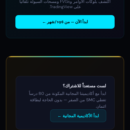
اكتشف بلوكات الأوامر وFVGs ومسحات السيولة تلقائياً
على TradingView.
ابدأ الآن — من $19/شهر ←
لست مستعداً للاشتراك؟
ابدأ مع أكاديميتنا المجانية المكونة من 80 درساً
تغطي SMC من الصفر — بدون الحاجة لبطاقة
ائتمان.
ابدأ الأكاديمية المجانية ←