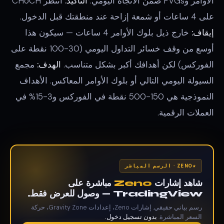
الأوامر وFVGs ضمن الاتجاه اليومي.
التأكيد:
انتظر CHoCH
على 4 ساعات أو شمعة إزاحة عند منطقتك قبل الدخول.
إيقاف:
خارج ذيل بلوك الأوامر 4 ساعات — سيكون هذا
أوسع من وقف خسائر التداول اليومي (30-100 نقطة على
الفوركس) لكن أهدافك أكبر بشكل متناسب.
الهدف:
مجمع
السيولة اليومي التالي أو بلوك الأوامر المعاكس. الأهداف
النموذجية هي 150-500 نقطة في الفوركس و3-15% في
العملات الرقمية.
ZENO · الرسم المباشر
شاهد إشارات
Zeno
مباشرة على
TradingView — وصول للعرض فقط.
رسم بياني حقيقي. إشارات Zeno، إعدادات Gravity Zone، حركة
السعر المباشرة.
بدون تسجيل دخول.