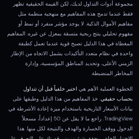
مجموعة أدوات التداول لديك، لكن القيمة الحقيقية تظهر
فقط عندما تدمج هذه المفاهيم مع منهجية منظمة مثل
مفاهيم الأموال الذكية. لا يوجد مؤشر منفرد أو نمط أو
مفهوم تحليلي ينتج ربحية متسقة بمعزل عن غيره. المفاهيم
المغطاة في هذا الدليل تصبح قوية عندما تعمل كطبقة
واحدة في نظام متعدد التأكيدات يشمل الاتجاه من الإطار
الزمني الأعلى، وتحديد المناطق المؤسسية، وإدارة
المخاطر المنضبطة.
الخطوة العملية الأهم هي
اختبر خلفياً قبل أن تتداول
بحساب حقيقي
. خذ المفاهيم من هذا الدليل وطبقها على
بيانات الأسعار التاريخية باستخدام ميزة إعادة الأشرطة في
TradingView. راجع ما لا يقل عن 50 إعداداً، مسجلاً
الدخول ووقف الخسارة والهدف والنتيجة لكل منها. هذا
الاختبار الخلفي يحقق شيئين: يبني قدرتك على التعرف على