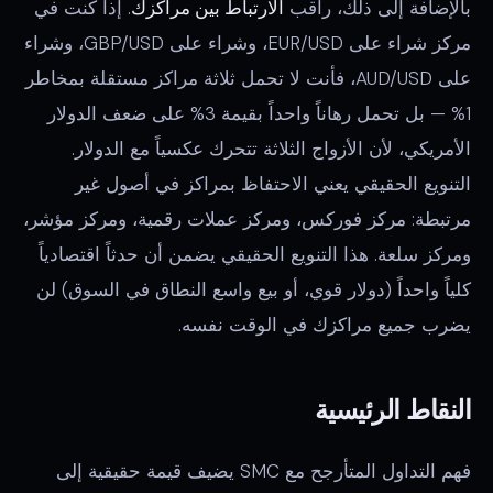
بالإضافة إلى ذلك، راقب
الارتباط بين مراكزك
. إذا كنت في
مركز شراء على EUR/USD، وشراء على GBP/USD، وشراء
على AUD/USD، فأنت لا تحمل ثلاثة مراكز مستقلة بمخاطر
1% — بل تحمل رهاناً واحداً بقيمة 3% على ضعف الدولار
الأمريكي، لأن الأزواج الثلاثة تتحرك عكسياً مع الدولار.
التنويع الحقيقي يعني الاحتفاظ بمراكز في أصول غير
مرتبطة: مركز فوركس، ومركز عملات رقمية، ومركز مؤشر،
ومركز سلعة. هذا التنويع الحقيقي يضمن أن حدثاً اقتصادياً
كلياً واحداً (دولار قوي، أو بيع واسع النطاق في السوق) لن
يضرب جميع مراكزك في الوقت نفسه.
النقاط الرئيسية
فهم التداول المتأرجح مع SMC يضيف قيمة حقيقية إلى