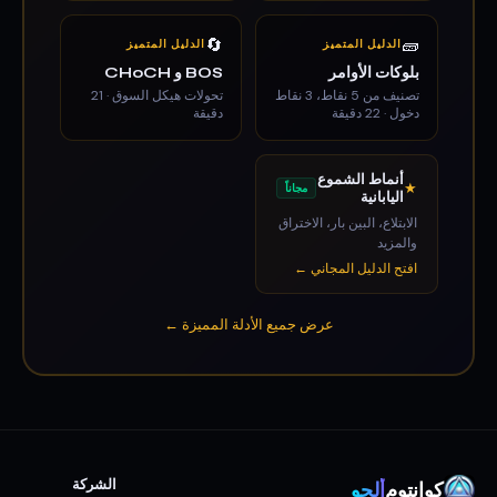
🔄
🧱
الدليل المتميز
الدليل المتميز
بلوكات الأوامر
BOS و CHoCH
تصنيف من 5 نقاط، 3 نقاط
تحولات هيكل السوق · 21
دخول · 22 دقيقة
دقيقة
أنماط الشموع
★
مجاناً
اليابانية
الابتلاع، البين بار، الاختراق
والمزيد
افتح الدليل المجاني ←
عرض جميع الأدلة المميزة ←
الشركة
كوانتوم
ألجو