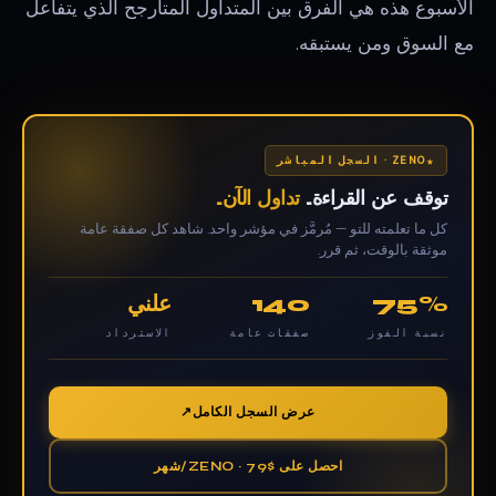
الأسبوع هذه هي الفرق بين المتداول المتأرجح الذي يتفاعل
مع السوق ومن يستبقه.
ZENO · السجل المباشر
توقف عن القراءة.
تداول الآن.
كل ما تعلمته للتو — مُرمَّز في مؤشر واحد. شاهد كل صفقة عامة
موثقة بالوقت، ثم قرر.
75%
140
علني
نسبة الفوز
صفقات عامة
الاسترداد
عرض السجل الكامل
احصل على ZENO · 79$/شهر