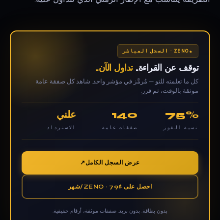
ZENO · السجل المباشر
توقف عن القراءة.
تداول الآن.
كل ما تعلمته للتو — مُرمَّز في مؤشر واحد. شاهد كل صفقة عامة
موثقة بالوقت، ثم قرر.
75%
140
علني
نسبة الفوز
صفقات عامة
الاسترداد
عرض السجل الكامل
احصل على ZENO · 79$/شهر
بدون بطاقة. بدون بريد. صفقات موثقة، أرقام حقيقية.