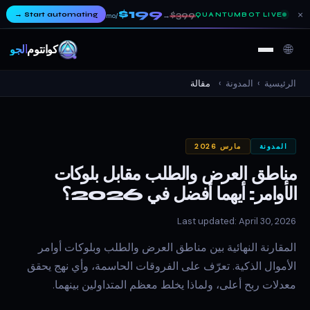
$199
×
→
Start automating
$399
QUANTUMBOT LIVE
→
/mo
🌐
كوانتوم
ألجو
الرئيسية
›
المدونة
›
مقالة
المدونة
مارس 2026
مناطق العرض والطلب مقابل بلوكات
الأوامر: أيهما أفضل في 2026؟
Last updated: April 30, 2026
المقارنة النهائية بين مناطق العرض والطلب وبلوكات أوامر
الأموال الذكية. تعرّف على الفروقات الحاسمة، وأي نهج يحقق
معدلات ربح أعلى، ولماذا يخلط معظم المتداولين بينهما.