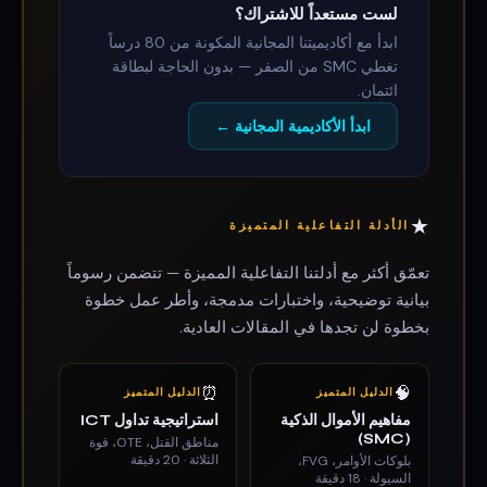
لست مستعداً للاشتراك؟
ابدأ مع أكاديميتنا المجانية المكونة من 80 درساً
تغطي SMC من الصفر — بدون الحاجة لبطاقة
ائتمان.
ابدأ الأكاديمية المجانية ←
★
الأدلة التفاعلية المتميزة
تعمّق أكثر مع أدلتنا التفاعلية المميزة — تتضمن رسوماً
بيانية توضيحية، واختبارات مدمجة، وأطر عمل خطوة
بخطوة لن تجدها في المقالات العادية.
⏰
🧠
الدليل المتميز
الدليل المتميز
مفاهيم الأموال الذكية
استراتيجية تداول ICT
(SMC)
مناطق القتل، OTE، قوة
الثلاثة · 20 دقيقة
بلوكات الأوامر، FVG،
السيولة · 18 دقيقة