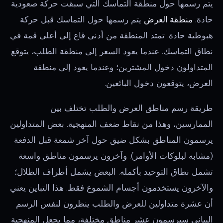
يتم رسمها حول منطقة التماسك التي سبقت حركة صعودية
حادة.
منطقة العرض
يتم رسمها حول التماسك قبل حركة
هبوطية حادة. تمتد المنطقة من أدنى قاع إلى أعلى قمة في
نطاق التماسك. عندما يعود السعر إلى منطقة الطلب، يتوقع
المتداولون دخول المشترين؛ وعندما يعود إلى منطقة
العرض، يتوقعون دخول البائعين.
طريقة رسم مناطق العرض والطلب تختلف بين
الممارسين، وهذا من نقاط ضعف المنهجية. بعض المتداولين
يرسمون المناطق بشكل ضيق حول آخر شمعة قبل الدفعة
(مشابه لبلوكات الأوامر). وآخرون يرسمون مناطق واسعة
تشمل نطاق التوحيد بأكمله. البعض يشمل أطراف الظلال؛
والآخرون يستخدمون أجسام الشموع فقط. هذا التباين يعني
أن عشرة متداولين للعرض والطلب ينظرون لنفس الرسم
البياني سيرسمون عشر مناطق مختلفة، مما يجعل المنهجية