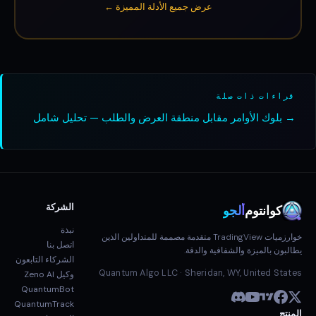
عرض جميع الأدلة المميزة ←
قراءات ذات صلة
→ بلوك الأوامر مقابل منطقة العرض والطلب — تحليل شامل
الشركة
كوانتوم
ألجو
نبذة
خوارزميات TradingView متقدمة مصممة للمتداولين الذين
اتصل بنا
يطالبون بالميزة والشفافية والدقة.
الشركاء التابعون
Quantum Algo LLC · Sheridan, WY, United States
وكيل Zeno AI
QuantumBot
QuantumTrack
المنتج