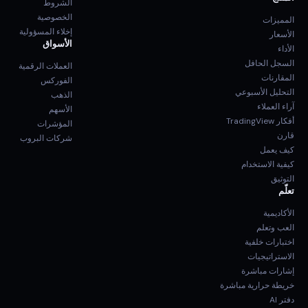
الشروط
الخصوصية
المميزات
إخلاء المسؤولية
الأسعار
الأسواق
الأداء
السجل الحافل
العملات الرقمية
المقارنات
الفوركس
التحليل الأسبوعي
الذهب
آراء العملاء
الأسهم
أفكار TradingView
المؤشرات
قارن
شركات البروب
كيف يعمل
كيفية الاستخدام
التوثيق
تعلّم
الأكاديمية
العب وتعلم
اختبارات خلفية
الاستراتيجيات
إشارات مباشرة
خريطة حرارية مباشرة
دفتر AI