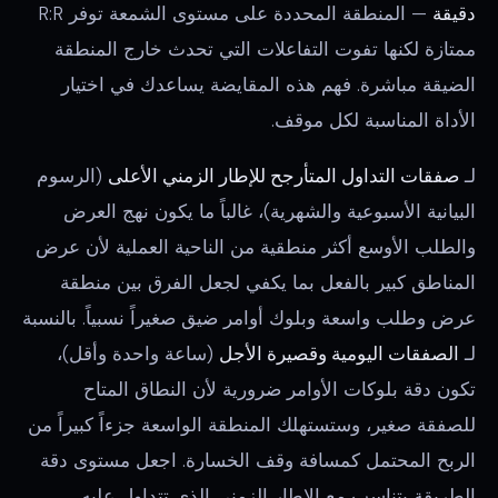
دقيقة
— المنطقة المحددة على مستوى الشمعة توفر R:R
ممتازة لكنها تفوت التفاعلات التي تحدث خارج المنطقة
الضيقة مباشرة. فهم هذه المقايضة يساعدك في اختيار
الأداة المناسبة لكل موقف.
لـ
صفقات التداول المتأرجح للإطار الزمني الأعلى
(الرسوم
البيانية الأسبوعية والشهرية)، غالباً ما يكون نهج العرض
والطلب الأوسع أكثر منطقية من الناحية العملية لأن عرض
المناطق كبير بالفعل بما يكفي لجعل الفرق بين منطقة
عرض وطلب واسعة وبلوك أوامر ضيق صغيراً نسبياً. بالنسبة
لـ
الصفقات اليومية وقصيرة الأجل
(ساعة واحدة وأقل)،
تكون دقة بلوكات الأوامر ضرورية لأن النطاق المتاح
للصفقة صغير، وستستهلك المنطقة الواسعة جزءاً كبيراً من
الربح المحتمل كمسافة وقف الخسارة. اجعل مستوى دقة
الطريقة يتناسب مع الإطار الزمني الذي تتداول عليه.