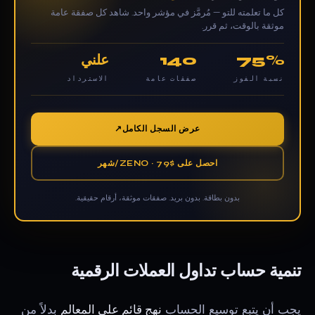
كل ما تعلمته للتو — مُرمَّز في مؤشر واحد. شاهد كل صفقة عامة
موثقة بالوقت، ثم قرر.
75%
140
علني
نسبة الفوز
صفقات عامة
الاسترداد
عرض السجل الكامل
احصل على ZENO · 79$/شهر
بدون بطاقة. بدون بريد. صفقات موثقة، أرقام حقيقية.
تنمية حساب تداول العملات الرقمية
يجب أن يتبع توسيع الحساب
نهج قائم على المعالم
بدلاً من