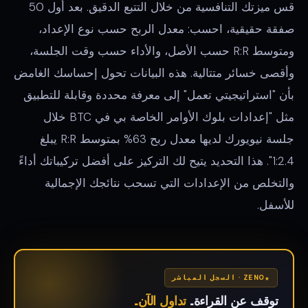
قس ميزتك التنافسية من خلال التتبع الدقيق. بعد أول 50
صفقة حقيقية، احسب: معدل الربح حسب نوع الإعداد،
ومتوسط R:R حسب الأصل، والأداء حسب وقت الجلسة،
وأقصى خسائر متتالية. هذه البيانات تحول إحساسك الغامض
بأن "استراتيجيتي تعمل" إلى معرفة محددة وقابلة للتطبيق
مثل "إعدادات بلوك الأوامر الخاصة بي في BTC خلال
جلسة نيويورك لديها معدل ربح 63% بمتوسط R:R يبلغ
1:2.4". هذا التحديد يتيح لك التركيز على أفضل تركيباتك أداءً
والتخلص من الإعدادات التي تسحب نتائجك الإجمالية
للأسفل.
ZENO · السجل المباشر
توقف عن القراءة.
تداول الآن.