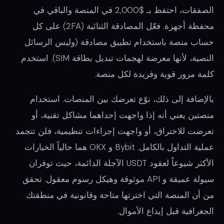
الصفقات، احتفظ بـ $2,000 في المنصة والباقي في
محفظة أجهزة. فعّل المصادقة الثنائية (2FA) على كل
حساب منصة باستخدام تطبيق مصادقة (وليس الرسائل
النصية، لأنها معرضة لهجمات تبديل بطاقة SIM). استخدم
كلمة مرور قوية وفريدة لكل منصة.
بالإضافة إلى ذلك، نوّع تعرضك بين المنصات. استخدام
منصتين يعني أنه إذا واجهت إحداهما مشاكل تقنية، أو
تعرضت للاختراق، أو واجهت إجراءات تنظيمية، فلن تتجمد
عملية التداول بالكامل. Bybit و OKX هما حالياً الخيارات
الأكثر شيوعاً لعقود USDT الآجلة الدائمة، حيث توفران
سيولة عميقة و API موثوقة وهيكل رسوم معقول. تحقق
من أن المنصة التي اخترتها متاحة وقانونية في منطقتك
الجغرافية قبل إيداع الأموال.