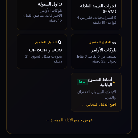
تداول السيولة
فجوات القيمة العادلة
بلوكات الأوامر،
(FVG)
الاختراقات، مناطق القتل ·
5 استراتيجيات، فلتر من 4
15 دقيقة
قواعد · 19 دقيقة
🔄
🧱
الدليل المتميز
الدليل المتميز
بلوكات الأوامر
BOS و CHoCH
تصنيف من 5 نقاط، 3 نقاط
تحولات هيكل السوق · 21
دخول · 22 دقيقة
دقيقة
أنماط الشموع
★
مجاناً
اليابانية
الابتلاع، البين بار، الاختراق
والمزيد
افتح الدليل المجاني ←
عرض جميع الأدلة المميزة ←