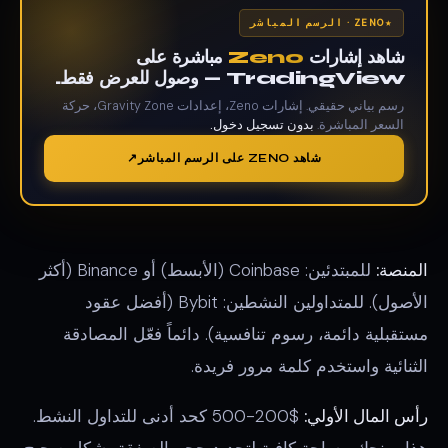
ZENO · الرسم المباشر
شاهد إشارات
Zeno
مباشرة على
TradingView — وصول للعرض فقط.
رسم بياني حقيقي. إشارات Zeno، إعدادات Gravity Zone، حركة
السعر المباشرة.
بدون تسجيل دخول.
شاهد ZENO على الرسم المباشر
المنصة:
للمبتدئين: Coinbase (الأبسط) أو Binance (أكثر
الأصول). للمتداولين النشطين: Bybit (أفضل عقود
مستقبلية دائمة، رسوم تنافسية). دائماً فعّل المصادقة
الثنائية واستخدم كلمة مرور فريدة.
رأس المال الأولي:
$200-500 كحد أدنى للتداول النشط.
هذا يمنحك مساحة كافية لتحديد حجم الصفقة بشكل صحيح