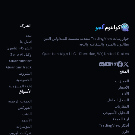
الشركة
كوانتوم
ألجو
نبذة
خوارزميات TradingView متقدمة مصممة للمتداولين الذين
اتصل بنا
يطالبون بالميزة والشفافية والدقة.
الشركاء التابعون
Quantum Algo LLC · Sheridan, WY, United States
وكيل Zeno AI
QuantumBot
QuantumTrack
المنتج
الشروط
الخصوصية
المميزات
إخلاء المسؤولية
الأسعار
الأسواق
الأداء
السجل الحافل
العملات الرقمية
المقارنات
الفوركس
التحليل الأسبوعي
الذهب
آراء العملاء
الأسهم
أفكار TradingView
المؤشرات
قارن
شركات البروب