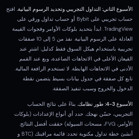
الأسبوع الثاني: التداول التجريبي وتحديد الرسوم البيانية.
افتح
حساب تجريبي على Bybit أو حساب تداول ورقي على
TradingView. ابدأ بتحديد بلوكات الأوامر وفجوات القيمة
العادلة على الرسوم البيانية. نفذ من 5 إلى 10 صفقات
تجريبية باستخدام هيكل السوق فقط كدليل: اشترِ عند
القيعان الأعلى في الاتجاهات الصاعدة، وبع عند القمم
الأدنى في الاتجاهات الهابطة. لا تستخدم الرافعة المالية.
تابع كل صفقة في جدول بيانات بسيط يتضمن نقطة
الدخول والخروج وسبب تنفيذ الصفقة.
الأسبوع 3-4: طور نظامك.
بناءً على نتائج الحساب
التجريبي، حسّن نهجك. حدد أي أنواع الإعدادات (بلوكات
الأوامر، FVG، مسحات السيولة) حققت أفضل النتائج.
أنشئ خطة تداول مكتوبة تحدد: قائمة مراقبتك (BTC و