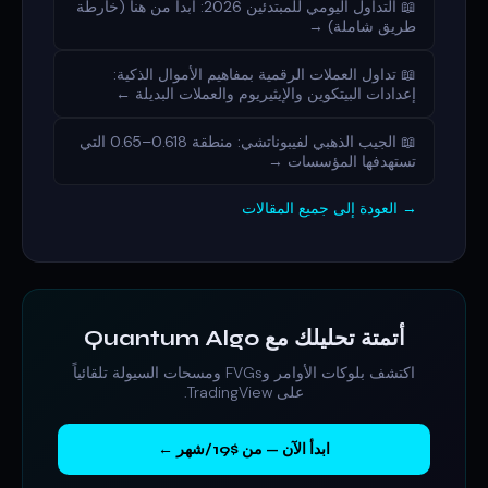
📖 التداول اليومي للمبتدئين 2026: ابدأ من هنا (خارطة
طريق شاملة) →
📖 تداول العملات الرقمية بمفاهيم الأموال الذكية:
إعدادات البيتكوين والإيثيريوم والعملات البديلة ←
📖 الجيب الذهبي لفيبوناتشي: منطقة 0.618–0.65 التي
تستهدفها المؤسسات →
→ العودة إلى جميع المقالات
أتمتة تحليلك مع Quantum Algo
اكتشف بلوكات الأوامر وFVGs ومسحات السيولة تلقائياً
على TradingView.
ابدأ الآن — من $19/شهر ←