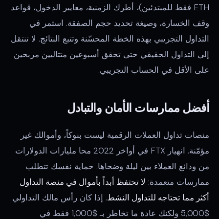
ETH فقط للمبتدئين)، أطرك الزمنية، معايير الدخول، قواعد
وقف الخسارة، وصيغة تحديد حجم الصفقة. استمر في
التداول التجريبي بهذه الخطة المحسّنة وتتبع النتائج. لا تنتقل
إلى التداول الحقيقي حتى تحقق أسبوعين متتاليين مربحين
على الأقل في الحساب التجريبي.
أفضل ممارسات الأمان والتبادل
منصات تداول العملات الرقمية ليست بنوكاً، وأموالك غير
مؤمّنة. انهيار FTX في أواخر 2022 محا مليارات الدولارات
من ودائع العملاء بين ليلة وضحاها. حماية نفسك تتطلب
ممارسات متعمدة:
لا تحتفظ أبداً بأموال في منصة التداول
أكثر مما تحتاجه للتداول النشط
. إذا كان رأس مالك التداولي
$5,000 ولكنك عادة ما تخاطر بـ $1,000 فقط في