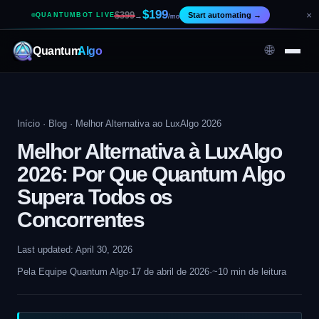
$199
×
$399
Start automating
→
QUANTUMBOT LIVE
→
/mo
🌐
Quantum
Algo
Início
·
Blog
· Melhor Alternativa ao LuxAlgo 2026
Melhor Alternativa à LuxAlgo
2026: Por Que Quantum Algo
Supera Todos os
Concorrentes
Last updated: April 30, 2026
Pela Equipe Quantum Algo
·
17 de abril de 2026
·
~10 min de leitura