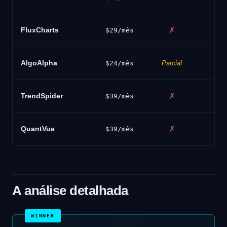
FluxCharts
✗
$29/mês
AlgoAlpha
$24/mês
Parcial
TrendSpider
✗
$39/mês
QuantVue
✗
$39/mês
A análise detalhada