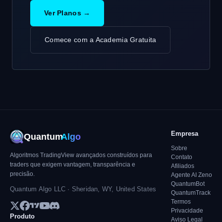
Ver Planos →
Comece com a Academia Gratuita
Empresa
Quantum
Algo
Sobre
Algoritmos TradingView avançados construídos para
Contato
traders que exigem vantagem, transparência e
Afiliados
precisão.
Agente AI Zeno
QuantumBot
Quantum Algo LLC · Sheridan, WY, United States
QuantumTrack
Termos
Privacidade
Produto
Aviso Legal