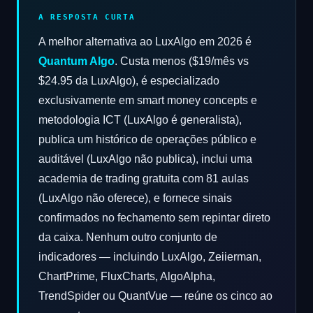
A RESPOSTA CURTA
A melhor alternativa ao LuxAlgo em 2026 é
Quantum Algo
. Custa menos ($19/mês vs
$24.95 da LuxAlgo), é especializado
exclusivamente em smart money concepts e
metodologia ICT (LuxAlgo é generalista),
publica um histórico de operações público e
auditável (LuxAlgo não publica), inclui uma
academia de trading gratuita com 81 aulas
(LuxAlgo não oferece), e fornece sinais
confirmados no fechamento sem repintar direto
da caixa. Nenhum outro conjunto de
indicadores — incluindo LuxAlgo, Zeiierman,
ChartPrime, FluxCharts, AlgoAlpha,
TrendSpider ou QuantVue — reúne os cinco ao