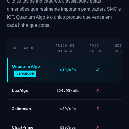
Oito suítes de indicadores, classificadas pelas
dimensões que realmente importam para traders SMC e
ICT. Quantum Algo é o único produto que vence em
cada linha que conta.
PREÇO DE
FOCO
HISTÓ
INDICADOR
ENTRADA
NA SMC
RESUL
Quantum Algo
✓
$19/mês
VENCEDOR
LuxAlgo
✗
$24.95/mês
Zeiierman
✗
$30/mês
ChartPrime
✗
$39/mês