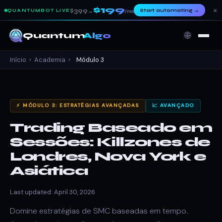
$199
×
$399
Start automating
→
QUANTUMBOT LIVE
→
/mo
🌐
Quantum
Algo
Início
›
Academia
›
Módulo 3
⚡ MÓDULO 3: ESTRATÉGIAS AVANÇADAS
📈 AVANÇADO
Trading Baseado em
Sessões: Killzones de
Londres, Nova York e
Asiática
Last updated: April 30, 2026
Domine estratégias de SMC baseadas em tempo.