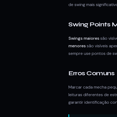
de swing mais significativ
Swing Points 
Swings maiores
são visív
menores
são visíveis ape
sempre use pontos de swi
Erros Comuns
Marcar cada mecha pequen
leituras diferentes de es
garantir identificação co