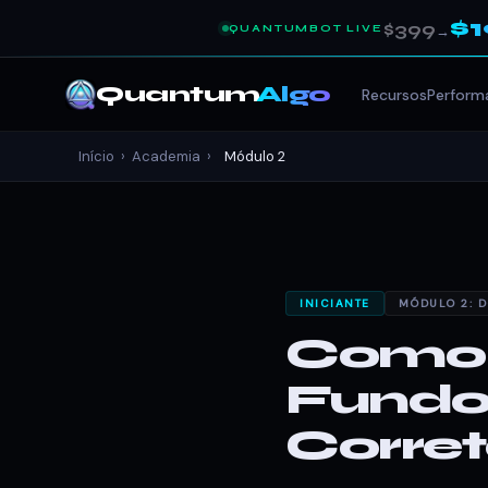
$
$399
QUANTUMBOT LIVE
→
Quantum
Algo
Recursos
Perform
Início
›
Academia
›
Módulo 2
INICIANTE
MÓDULO 2: 
Como I
Fundo
Corre