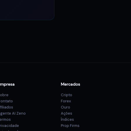
Empresa
Mercados
obre
Cripto
ontato
Forex
filiados
Ouro
gente AI Zeno
Ações
ermos
Índices
rivacidade
Prop Firms