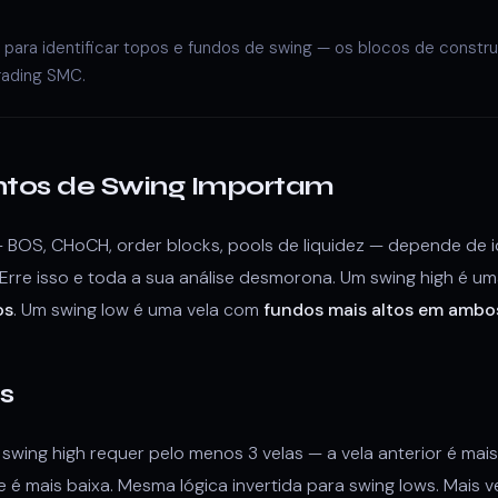
para identificar topos e fundos de swing — os blocos de constru
rading SMC.
ntos de Swing Importam
OS, CHoCH, order blocks, pools de liquidez — depende de i
. Erre isso e toda a sua análise desmorona. Um swing high é u
os
. Um swing low é uma vela com
fundos mais altos em ambos
s
wing high requer pelo menos 3 velas — a vela anterior é mais 
nte é mais baixa. Mesma lógica invertida para swing lows. Mais 