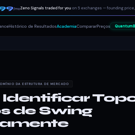
199
Zeno Signals traded for you
on 5 exchanges — founding price,
/mo
ance
Histórico de Resultados
Academia
Comparar
Preços
QuantumB
DOMÍNIO DA ESTRUTURA DE MERCADO
dentificar Topo
s de Swing
tamente