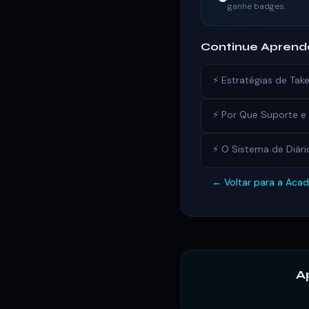
ganhe badges.
Continue Apren
⚡ Estratégias de Ta
⚡ Por Que Suporte e 
⚡ O Sistema de Diário
← Voltar para a Aca
A