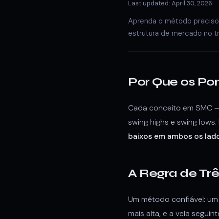
Last updated: April 30, 2026
Aprenda o método preciso 
estrutura de mercado no t
Por Que os Po
Cada conceito em SMC — B
swing highs e swing lows
baixos em ambos os lad
A Regra de Trê
Um método confiável: um s
mais alta, e a vela segui