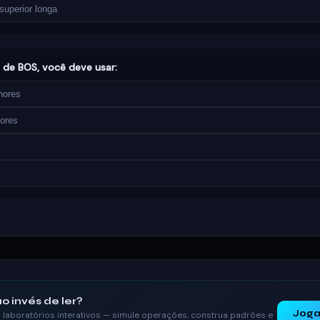
uperior longa
o de BOS, você deve usar:
nores
ores
o invés de ler?
Joga
laboratórios interativos — simule operações, construa padrões e