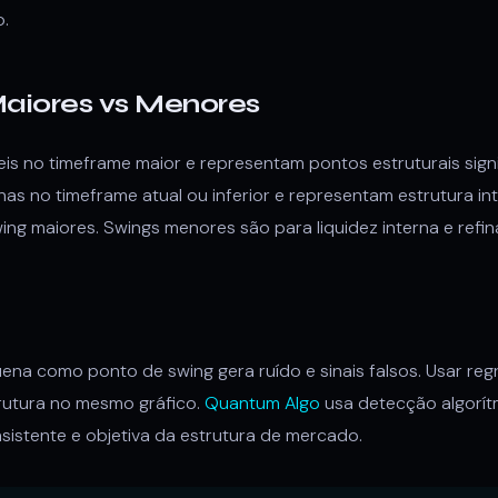
o.
Maiores vs Menores
eis no timeframe maior e representam pontos estruturais signi
nas no timeframe atual ou inferior e representam estrutura i
ng maiores. Swings menores são para liquidez interna e refi
a como ponto de swing gera ruído e sinais falsos. Usar regr
trutura no mesmo gráfico.
Quantum Algo
usa detecção algorít
nsistente e objetiva da estrutura de mercado.