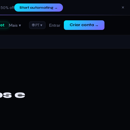
×
 50% off
Start automating
→
Mais ▾
ot
🌐 PT ▾
Criar conta →
Entrar
s e