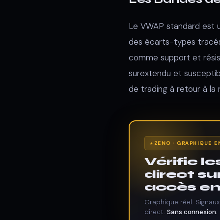
Le VWAP standard est ut
des écarts-types tracés
comme support et résist
surextendu et susceptib
de trading à retour à la
ZENO · GRAPHIQUE E
Vérifie l
direct su
accès en 
Graphique réel. Signaux
direct.
Sans connexion.