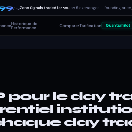
199
Zeno Signals traded for you
on 5 exchanges — founding price,
/mo
Historique de
mance
Comparer
Tarification
QuantumBot
Performance
our le day tra
rentiel instituti
chaque day tra