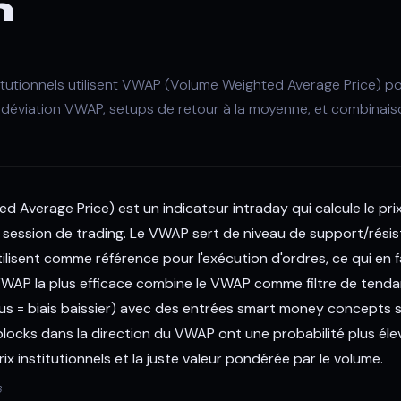
n
tutionnels utilisent VWAP (Volume Weighted Average Price) po
de déviation VWAP, setups de retour à la moyenne, et combinai
 Average Price) est un indicateur intraday qui calcule le pr
a session de trading. Le VWAP sert de niveau de support/rés
utilisent comme référence pour l'exécution d'ordres, ce qui en 
e VWAP la plus efficace combine le VWAP comme filtre de te
ous = biais baissier) avec des entrées smart money concepts s
blocks dans la direction du VWAP ont une probabilité plus élevé
rix institutionnels et la juste valeur pondérée par le volume.
6