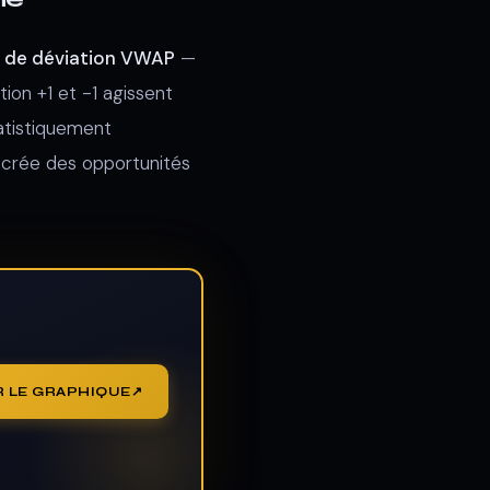
 de déviation VWAP
—
on +1 et -1 agissent
atistiquement
 crée des opportunités
R LE GRAPHIQUE