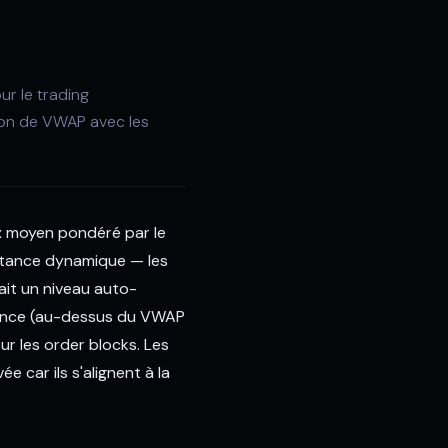
ur le trading
son de VWAP avec les
ix moyen pondéré par le
istance dynamique — les
fait un niveau auto-
ndance (au-dessus du VWAP
ur les order blocks. Les
e car ils s'alignent à la