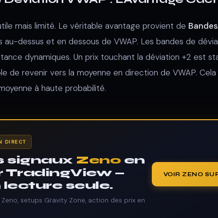
ile mais limité. Le véritable avantage provient de
Bandes
 au-dessus et en dessous de VWAP. Les bandes de déviati
ance dynamiques. Un prix touchant la déviation +2 est st
le de revenir vers la moyenne en direction de VWAP. Cela
 moyenne à haute probabilité.
N DIRECT
es signaux
Zeno
en
r TradingView —
VOIR ZENO SU
lecture seule.
 Zeno, setups Gravity Zone, action des prix en