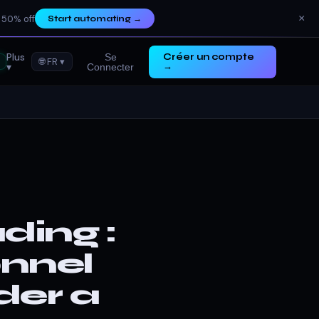
×
 50% off
Start automating
→
Plus
Se
Créer un compte
🌐 FR ▾
▾
→
Connecter
ding :
onnel
der a