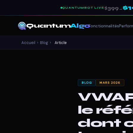
$
$399
QUANTUMBOT LIVE
→
Quantum
Algo
Fonctionnalités
Perfor
Accueil
›
Blog
›
Article
BLOG
MARS 2026
VWAP p
le réfé
dont 