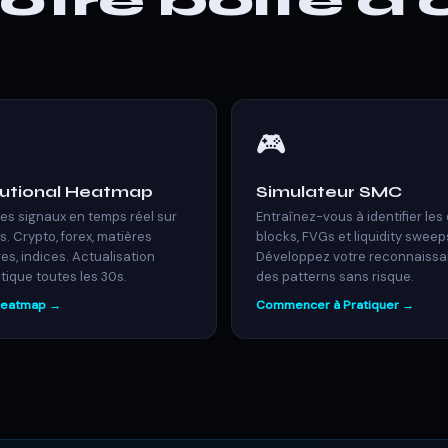
tre boîte à o
🎮
itutional Heatmap
Simulateur SMC
es signaux en temps réel sur
Entraînez-vous à identifier les
s. Crypto, forex, matières
blocks, FVGs et liquidity sweep
es, indices. Actualisation
Développez votre reconnaiss
ique toutes les 30s.
des patterns sans risque.
 Heatmap →
Commencer à Pratiquer →