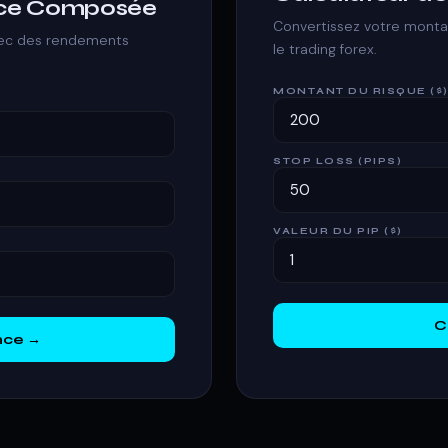
nce Composée
Convertissez votre montan
vec des rendements
le trading forex.
MONTANT DU RISQUE ($
STOP LOSS (PIPS)
VALEUR DU PIP ($)
C
nce →