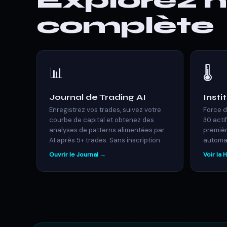
Explorez no
complète
📊
🌡️
Journal de Trading AI
Inst
Enregistrez vos trades, suivez votre
Force d
courbe de capital et obtenez des
30 actif
analyses de patterns alimentées par
premièr
AI après 5+ trades. Sans inscription.
automat
Ouvrir le Journal →
Voir la