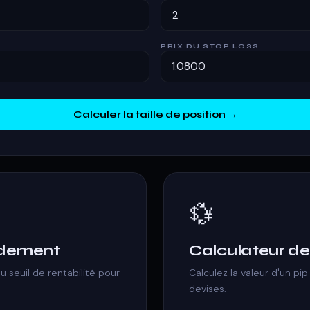
PRIX DU STOP LOSS
Calculer la taille de position →
💱
ndement
Calculateur de
au seuil de rentabilité pour
Calculez la valeur d'un pip
devises.