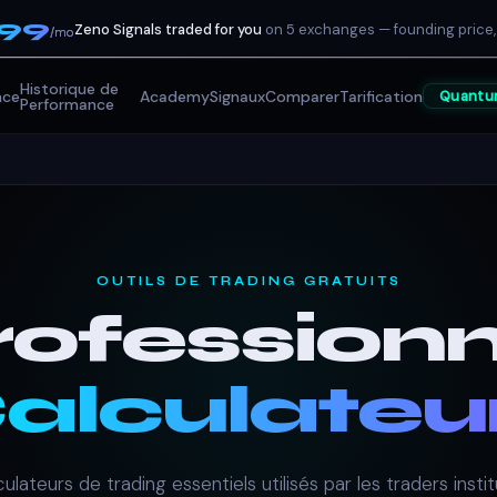
199
Zeno Signals traded for you
on 5 exchanges — founding price,
/mo
Historique de
nce
Academy
Signaux
Comparer
Tarification
Quantu
Performance
OUTILS DE TRADING GRATUITS
rofessionn
alculateu
ulateurs de trading essentiels utilisés par les traders insti