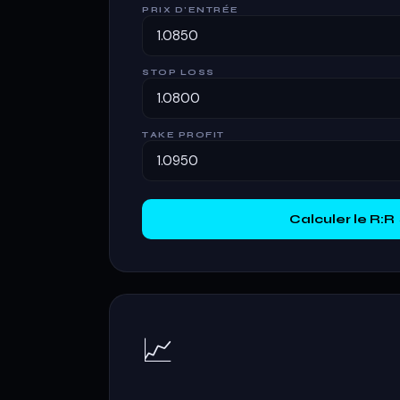
PRIX D'ENTRÉE
STOP LOSS
TAKE PROFIT
Calculer le R:R
📈