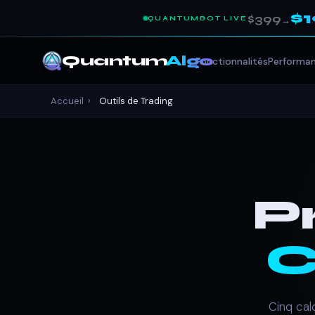
$
$399
QUANTUMBOT LIVE
→
Quantum
Algo
Fonctionnalités
Performa
Accueil
›
Outils de Trading
P
C
Cinq calc