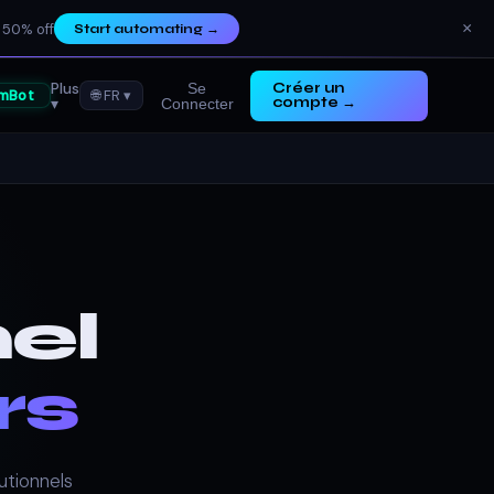
×
 50% off
Start automating
→
Plus
Se
Créer un
mBot
🌐 FR ▾
▾
compte →
Connecter
el
rs
tutionnels