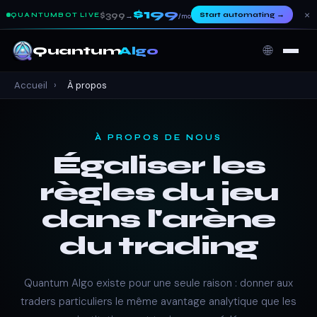
$199
×
$399
Start automating
→
QUANTUMBOT LIVE
→
/mo
🌐
Quantum
Algo
Accueil
›
À propos
À PROPOS DE NOUS
Égaliser les
règles du jeu
dans l'arène
du trading
Quantum Algo existe pour une seule raison : donner aux
traders particuliers le même avantage analytique que les