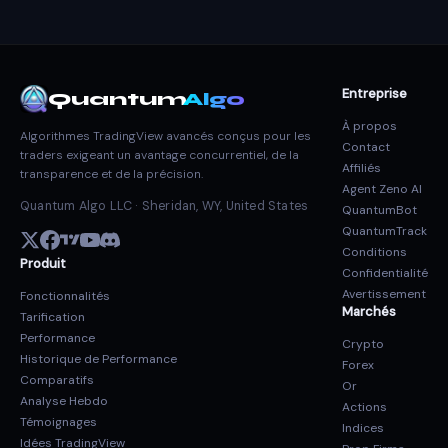
Entreprise
Quantum
Algo
À propos
Algorithmes TradingView avancés conçus pour les
Contact
traders exigeant un avantage concurrentiel, de la
Affiliés
transparence et de la précision.
Agent Zeno AI
Quantum Algo LLC · Sheridan, WY, United States
QuantumBot
QuantumTrack
Conditions
Produit
Confidentialité
Avertissement
Fonctionnalités
Marchés
Tarification
Performance
Crypto
Historique de Performance
Forex
Comparatifs
Or
Analyse Hebdo
Actions
Témoignages
Indices
Idées TradingView