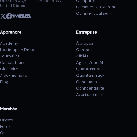
Comparer
Quantum Algo LLC · Sheridan, WY,
United States
Comment Ça Marche
Comment Utiliser
Apprendre
Entreprise
Academy
À propos
Heatmap en Direct
Contact
Journal AI
Affiliés
Calculateurs
Agent Zeno AI
Glossaire
QuantumBot
Aide-mémoire
QuantumTrack
Blog
Conditions
Confidentialité
Avertissement
Marchés
Crypto
Forex
Or