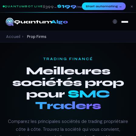
$199
×
$399
Start automating
→
QUANTUMBOT LIVE
→
/mo
🌐
Quantum
Algo
Accueil
›
Prop Firms
TRADING FINANCÉ
Meilleures
sociétés prop
pour
SMC
Traders
Comparez les principales sociétés de trading propriétaire
côte à côte. Trouvez la société qui vous convient,