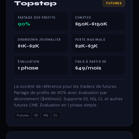
Topstep
FUTURES
PARTAGE DES PROFITS
COMPTES
90%
$50K–$150K
DRAWDOWN JOURNALIER
PERTE MAXIMALE
$1K–$2K
$2K–$3K
ÉVALUATION
FRAIS À PARTIR DE
1 phase
$49/mois
La société de référence pour les traders de futures.
Partage de profits de 90% avec évaluation par
abonnement ($49/mois). Supporte ES, NQ, CL et autres
futures CME. Évaluation en 1 phase simple.
Futures
ES
NQ
CL