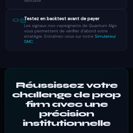
difficulté.
05
Testez en backtest avant de payer
Les signaux non-repeignants de Quantum Algo
vous permettent de vérifier d'abord votre
stratégie. Entraînez-vous sur notre
Simulateur
SMC
.
Réussissez votre
challenge de prop
firm avec une
précision
institutionnelle