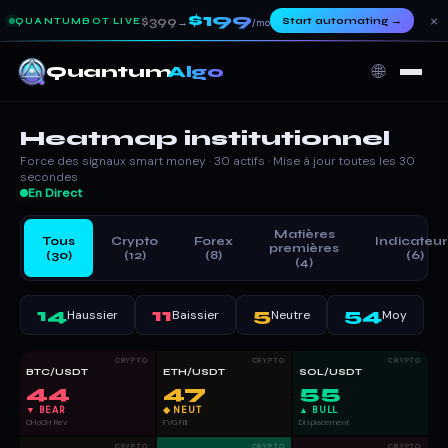
$199
×
$399
Start automating
→
QUANTUMBOT LIVE
→
/mo
🌐
Quantum
Algo
Heatmap institutionnel
Force des signaux smart money · 30 actifs · Mise à jour toutes les 30
secondes
En Direct
Matières
Tous
Crypto
Forex
Indicateur
premières
(30)
(12)
(8)
(6)
(4)
14
11
5
54
Haussier
Baissier
Neutre
Moy
CRYPTO
CRYPTO
CRYPTO
BTC/USDT
ETH/USDT
SOL/USDT
44
47
55
▼ BEAR
◆ NEUT
▲ BULL
CHoCH Rev
FVG Fill
Displacement
CRYPTO
CRYPTO
CRYPTO