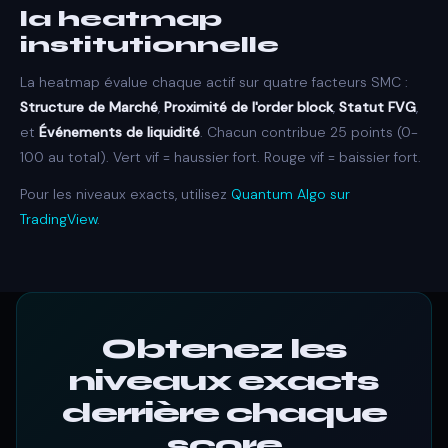
la heatmap
institutionnelle
La heatmap évalue chaque actif sur quatre facteurs SMC :
Structure de Marché
,
Proximité de l'order block
,
Statut FVG
,
et
Événements de liquidité
. Chacun contribue 25 points (0-
100 au total). Vert vif = haussier fort. Rouge vif = baissier fort.
Pour les niveaux exacts, utilisez
Quantum Algo sur
TradingView
.
Obtenez les
niveaux exacts
derrière chaque
score