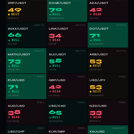
XRP/USDT
DOGE/USDT
ADA/USDT
49
70
42
◆ NEUT
▲ BULL
▼ BEAR
OB Retest
Displacement
Session
CRYPTO
CRYPTO
CRYPTO
AVAX/USDT
LINK/USDT
DOT/USDT
66
34
71
▲ BULL
▼ BEAR
▲ BULL
Session
FVG Fill
Accumulation
CRYPTO
CRYPTO
CRYPTO
MATIC/USDT
SUI/USDT
ARB/USDT
73
58
53
▲ BULL
▲ BULL
◆ NEUT
CHoCH Rev
FVG Fill
CHoCH Rev
FOREX
FOREX
FOREX
EUR/USD
GBP/USD
USD/JPY
71
42
53
▲ BULL
▼ BEAR
◆ NEUT
Liq Sweep
Liq Sweep
Accumulation
FOREX
FOREX
FOREX
AUD/USD
USD/CAD
NZD/USD
38
65
33
▼ BEAR
▲ BULL
▼ BEAR
Liq Sweep
Accumulation
OB Retest
FOREX
FOREX
COMMODITY
USD/CHF
EUR/GBP
XAUUSD