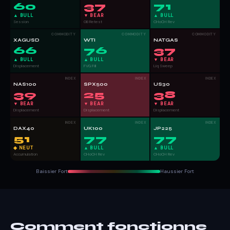
60
37
71
▲ BULL
▼ BEAR
▲ BULL
Session
OB Retest
CHoCH Rev
COMMODITY
COMMODITY
COMMODITY
XAGUSD
WTI
NATGAS
66
76
37
▲ BULL
▲ BULL
▼ BEAR
Displacement
FVG Fill
Liq Sweep
INDEX
INDEX
INDEX
NAS100
SPX500
US30
39
25
38
▼ BEAR
▼ BEAR
▼ BEAR
Displacement
Displacement
Displacement
INDEX
INDEX
INDEX
DAX40
UK100
JP225
51
77
77
◆ NEUT
▲ BULL
▲ BULL
Accumulation
CHoCH Rev
CHoCH Rev
Baissier Fort
Haussier Fort
Comment fonctionne