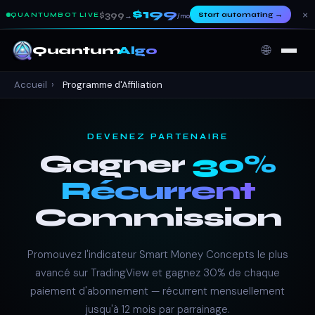
$199
×
$399
Start automating
→
QUANTUMBOT LIVE
→
/mo
🌐
Quantum
Algo
Accueil
›
Programme d'Affiliation
DEVENEZ PARTENAIRE
Gagner
30%
Récurrent
Commission
Promouvez l'indicateur Smart Money Concepts le plus
avancé sur TradingView et gagnez 30% de chaque
paiement d'abonnement — récurrent mensuellement
jusqu'à 12 mois par parrainage.