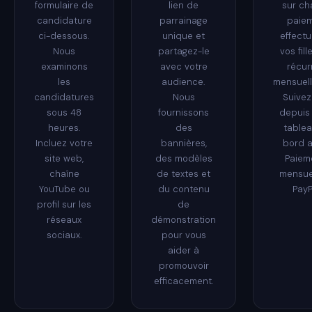
formulaire de
lien de
sur c
candidature
parrainage
paie
ci-dessous.
unique et
effect
Nous
partagez-le
vos fill
examinons
avec votre
récur
les
audience.
mensuel
candidatures
Nous
Suivez
sous 48
fournissons
depuis
heures.
des
table
Incluez votre
bannières,
bord af
site web,
des modèles
Paiem
chaîne
de textes et
mensue
YouTube ou
du contenu
PayP
profil sur les
de
réseaux
démonstration
sociaux.
pour vous
aider à
promouvoir
efficacement.