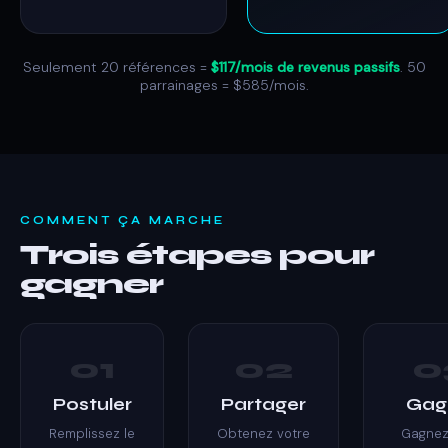
Seulement 20 références =
$117/mois de revenus passifs
. 50
parrainages = $585/mois.
COMMENT ÇA MARCHE
Trois étapes pour
gagner
01
02
0
Postuler
Partager
Gag
Remplissez le
Obtenez votre
Gagne