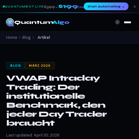
$199
×
$399
Start automating
→
QUANTUMBOT LIVE
→
/mo
🌐
Quantum
Algo
Home
›
Blog
›
Artikel
BLOG
MÄRZ 2026
VWAP Intraday
Trading: Der
institutionelle
Benchmark, den
jeder Day Trader
braucht
Last updated: April 30, 2026