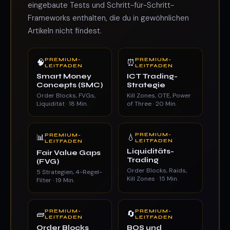
eingebaute Tests und Schritt-für-Schritt-
Frameworks enthalten, die du in gewöhnlichen
Artikeln nicht findest.
PREMIUM-
PREMIUM-
🧠
⏰
LEITFADEN
LEITFADEN
Smart Money
ICT Trading-
Concepts (SMC)
Strategie
Order Blocks, FVGs,
Kill Zones, OTE, Power
Liquidität · 18 Min.
of Three · 20 Min.
PREMIUM-
📊
PREMIUM-
💧
LEITFADEN
LEITFADEN
Liquiditäts-
Fair Value Gaps
Trading
(FVG)
Order Blocks, Raids,
5 Strategien, 4-Regel-
Kill Zones · 15 Min.
Filter · 19 Min.
PREMIUM-
PREMIUM-
🧱
🔄
LEITFADEN
LEITFADEN
Order Blocks
BOS und