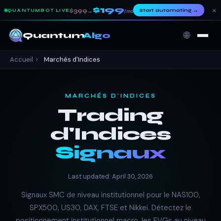
$199
×
$399
Start automating
→
QUANTUMBOT LIVE
→
/mo
🌐
Quantum
Algo
Accueil
›
Marchés d'Indices
MARCHÉS D'INDICES
Trading
d'Indices
Signaux
Last updated: April 30, 2026
Signaux SMC de niveau institutionnel pour le NAS100,
SPX500, US30, DAX, FTSE et Nikkei. Détectez le
positionnement institutionnel macro, les FVGs au niveau