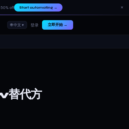
×
 50% off
Start automating
→
🌐 中文 ▾
立即开始 →
登录
w替代方