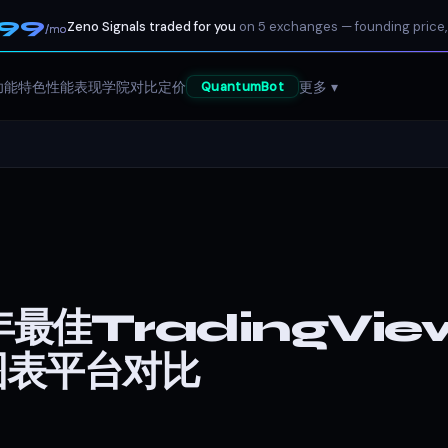
199
Zeno Signals traded for you
on 5 exchanges — founding price,
/mo
功能特色
性能表现
学院
对比
定价
更多 ▾
QuantumBot
最佳TradingVie
图表平台对比