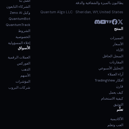
اتصل بنا
يطالبون بالميزة والشفافية والدقة.
الشركاء التابعون
Quantum Algo LLC · Sheridan, WY, United States
وكيل Zeno AI
QuantumBot
QuantumTrack
المنتج
الشروط
الخصوصية
المميزات
إخلاء المسؤولية
الأسعار
الأسواق
الأداء
السجل الحافل
العملات الرقمية
المقارنات
الفوركس
التحليل الأسبوعي
الذهب
آراء العملاء
الأسهم
أفكار TradingView
المؤشرات
قارن
شركات البروب
كيف يعمل
كيفية الاستخدام
التوثيق
تعلّم
الأكاديمية
العب وتعلم