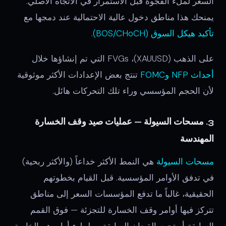
السعر لملء الفجوة قبل الاستمرار في الاتجاه الأصلي.
يمنحك هذا مناطق دخول عالية الاحتمالية عند دمجها مع
تأكيد هيكل السوق (BOS/CHoCH)
.
على الذهب (XAUUSD)، FVGs التي تم إنشاؤها خلال
أحداث NFP وFOMC
تنتج بعض الإعدادات الأكثر موثوقية
لأن الحجم المؤسسي وراء تلك التحركات هائل.
3. مسحات السيولة — عمليات صيد وقف الخسارة
المهندسة
مسحات السيولة
هي النمط الأكثر خداعاً (والأكثر ربحية)
في تدفق الأوامر المؤسسية. قبل القيام بخطوتهم
الحقيقية، غالباً ما تدفع المؤسسات السعر إلى مناطق
تتركز فيها أوامر وقف الخسارة للتجزئة — فوق القمم