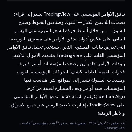
تدفق الأوامر المؤسسي على TradingView يشير إلى قراءة
بصمات اللاعبين الكبار — البنوك وصناديق التحوط وصناع
السوق — من خلال أنماط حركة السعر المرئية على الرسم
البياني. على عكس أدوات تدفق الأوامر على مستوى البورصة
التي تعرض بيانات المستوى الثاني، يستخدم تحليل تدفق الأوامر
المؤسسي القائم على TradingView مفاهيم الأموال الذكية:
بلوكات الأوامر تظهر أين وضعت المؤسسات أوامر كبيرة،
فجوات القيمة العادلة تكشف التحركات المؤسسية القوية،
ومسحات السيولة تشير إلى المواقع التي هندست فيها
المؤسسات صيد أوامر وقف الخسارة لتعبئة مراكزها.
Quantum Algo يقوم بأتمتة كشف تدفق الأوامر المؤسسي
على TradingView بإشارات لا تعيد الرسم عبر جميع الأسواق
والأطر الزمنية.
آخر تحقق: 15 أبريل 2026 · يغطي تقنيات تدفق الأوامر المؤسسي الخاصة بـ
TradingView.