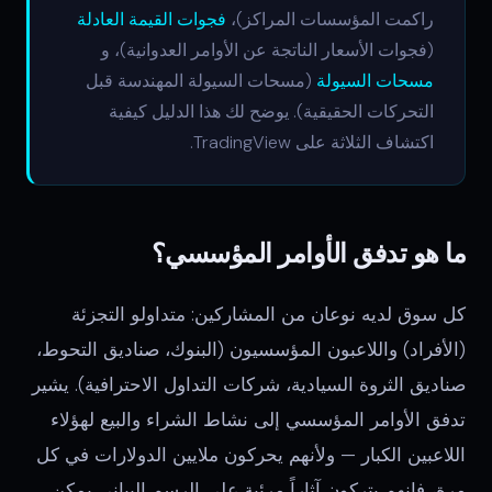
راكمت المؤسسات المراكز)،
فجوات القيمة العادلة
(فجوات الأسعار الناتجة عن الأوامر العدوانية)، و
مسحات السيولة
(مسحات السيولة المهندسة قبل
التحركات الحقيقية). يوضح لك هذا الدليل كيفية
اكتشاف الثلاثة على TradingView.
ما هو تدفق الأوامر المؤسسي؟
كل سوق لديه نوعان من المشاركين: متداولو التجزئة
(الأفراد) واللاعبون المؤسسيون (البنوك، صناديق التحوط،
صناديق الثروة السيادية، شركات التداول الاحترافية). يشير
تدفق الأوامر المؤسسي إلى نشاط الشراء والبيع لهؤلاء
اللاعبين الكبار — ولأنهم يحركون ملايين الدولارات في كل
مرة، فإنهم يتركون آثاراً مرئية على الرسم البياني يمكن