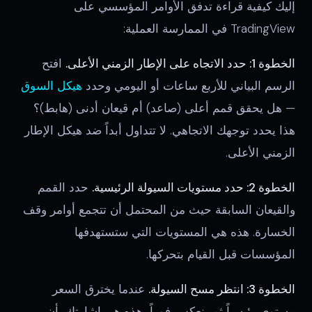
إليك كيفية قراءة تدفق الأوامر المؤسسي على
TradingView في الممارسة العملية:
الخطوة 1: حدد الاتجاه على الإطار الزمني الأعلى.
افتح
الرسم البياني للأربع ساعات أو اليومي وحدد
هيكل السوق
— هل يحقق قمم أعلى (صاعد) أم قيعان أدنى (هابط)؟
هذا يحدد توجهك الاتجاهي. لا تتداول أبداً ضد هيكل الإطار
الزمني الأعلى.
الخطوة 2: حدد مستويات السيولة الرئيسية.
حدد القمم
والقيعان السابقة حيث من المحتمل أن تتجمع أوامر وقف
الخسارة. هذه هي المستويات التي ستستهدفها
المؤسسات قبل القيام بتحركها.
الخطوة 3: انتظر مسح السيولة.
عندما يخترق السعر
مستوى رئيسياً ثم ينعكس فوراً، هذه هي إشارتك بأن