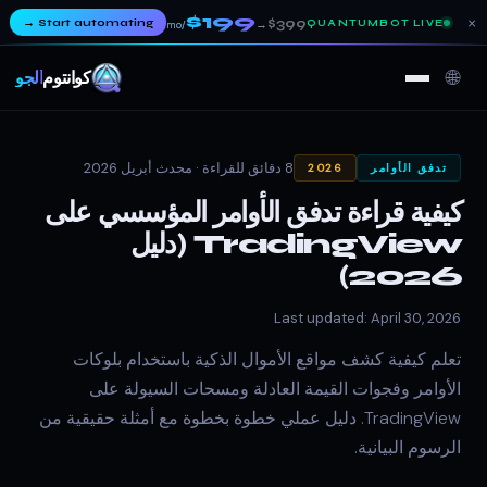
$199
×
→
Start automating
$399
QUANTUMBOT LIVE
→
/mo
🌐
كوانتوم
ألجو
8 دقائق للقراءة ·
محدث أبريل 2026
تدفق الأوامر
2026
كيفية قراءة تدفق الأوامر المؤسسي على
TradingView (دليل
2026)
Last updated: April 30, 2026
تعلم كيفية كشف مواقع الأموال الذكية باستخدام بلوكات
الأوامر وفجوات القيمة العادلة ومسحات السيولة على
TradingView. دليل عملي خطوة بخطوة مع أمثلة حقيقية من
الرسوم البيانية.