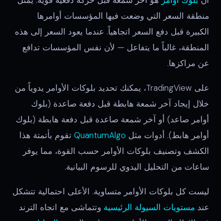
أن
بلوك أوامر
هو آخر شمعة قبل حركة دفعية قوية. يمثل
منطقة السعر التي وضعت فيها المؤسسات أوامرها
الكبيرة قبل دفع السعر اتجاهياً. عندما يعود السعر إلى هذه
المنطقة، غالباً ما يتفاعل — لأن نفس المؤسسات تدافع
عن مراكزها.
على TradingView، يمكنك تحديد بلوكات الأوامر يدوياً من
خلال إيجاد آخر شمعة هابطة قبل دفعة صاعدة (بلوك
أوامر صاعد) أو آخر شمعة صاعدة قبل دفعة هابطة (بلوك
أوامر هابط). أدوات مثل
QuantumAlgo
تقوم بأتمتة هذا
الكشف وتصنيف بلوكات الأوامر حسب القوة، مما يوفر
ساعات من التحليل اليدوي للرسوم البيانية.
ليست كل بلوكات الأوامر متساوية. الأعلى احتمالية تتشكل
عند
مستويات السيولة الرئيسية
وتتماشى مع اتجاه الترند