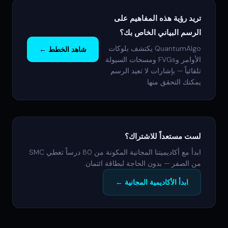
تريد رؤية هذه المفاهيم على
الرسم البياني الخاص بك؟
QuantumAlgo يكتشف بلوكات
شاهد الخطط ←
الأوامر وFVGs ومسحات السيولة
تلقائياً — بإشارات لا تعيد الرسم
يمكنك التحقق منها.
لست مستعداً للاشتراك؟
ابدأ مع أكاديميتنا المجانية المكونة من 80 درساً تغطي SMC
من الصفر — بدون الحاجة لبطاقة ائتمان.
ابدأ الأكاديمية المجانية ←