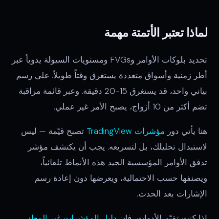
لماذا تعتبر الأتمتة مهمة
تحديد بلوكات الأوامر وFVGs ومستويات السيولة يدوياً عبر
أطر زمنية وأسواق متعددة يستغرق وقتاً طويلاً. على رسم
بياني واحد، قد يستغرق 15-20 دقيقة. وعبر قائمة مراقبة
تضم أكثر من 10 أزواج، يصبح الأمر غير عملي.
هنا يأتي دور
مؤشرات TradingView
تصبح قيّمة — ليس
لاستبدال تحليلك، بل لتسريعه. يجب أن يكتشف مؤشر
تدفق الأوامر المؤسسية الجيد هذه الأنماط تلقائياً،
ويصنفها حسب الاحتمالية، ويعرضها دون إعادة رسم
الإشارات بعد الحدث.
إذا كنت تقيّم الأدوات، فإن
دليل المؤشرات غير المعاد