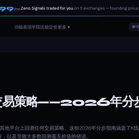
199
Zeno Signals traded for you
on 5 exchanges — founding price,
/mo
功能
表现
学院
比较
定价
更多 ▾
🌐 
交易策略——2026年分
ew及其他平台上回测任何交易策略。这份2026年分步指南涵盖了K线回放、
标，以及导致大多数回测毫无价值的错误。