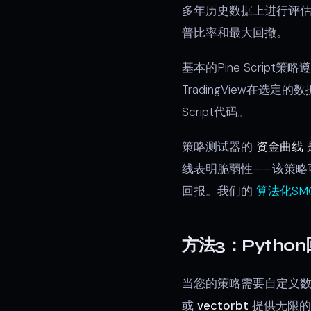
多年历史数据上进行评
普比率和最大回撤。
基本的Pine Scri
TradingView在选
Script代码。
策略测试器的
资金曲线
线表明脆弱性——该策略
回报。我们的
算法化SM
方法3：Pytho
当您的策略需要自定义数
或
vectorbt
提供无限的