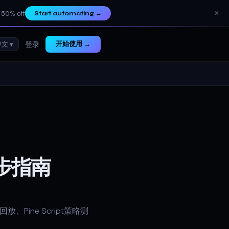
×
 50% off
Start automating
→
中文 ▾
开始使用 →
登录
步指南
Pine Script策略测