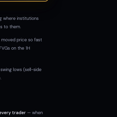
 where institutions
ns to them.
s moved price so fast
 FVGs on the 1H
swing lows (sell-side
.
 every trader
— when