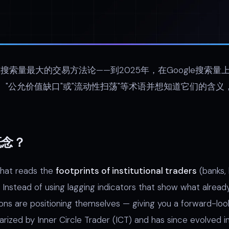
索量最大的交易方法论——到2025年，在Google搜索
"、"公允价值缺口"或"流动性扫荡"等术语并想知道它们的含
概念？
hat reads the
footprints of institutional traders
(banks,
. Instead of using lagging indicators that show what alre
tions are positioning themselves — giving you a forward-lo
ized by Inner Circle Trader (ICT) and has since evolved i