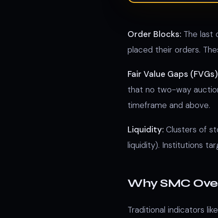
Order Blocks:
The last 
placed their orders. Th
Fair Value Gaps (FVGs)
that no two-way auction
timeframe and above.
Liquidity:
Clusters of st
liquidity). Institutions t
Why SMC Overt
Traditional indicators l