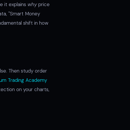
 it explains
why
price
ata, "Smart Money
ndamental shift in how
lse. Then study order
um Trading Academy
ection on your charts,