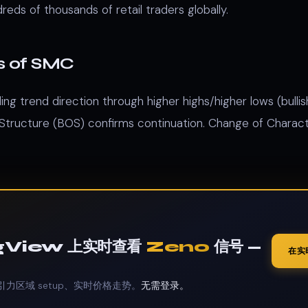
ds of thousands of retail traders globally.
rs of SMC
ng trend direction through higher highs/higher lows (bullis
f Structure (BOS) confirms continuation. Change of Charac
ngView 上实时查看
Zeno
信号 —
在实
引力区域 setup、实时价格走势。
无需登录。