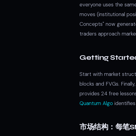
everyone uses the same
moves (institutional posi
Concepts" now generates
traders approach marke
Getting Starte
Start with market struc
blocks and FVGs. Finally,
provides 24 free lesson
Quantum Algo
identifie
市场结构：每笔S