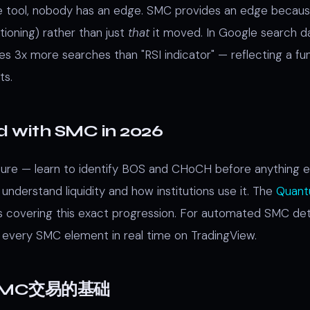
 tool, nobody has an edge. SMC provides an edge because
tioning) rather than just
that
it moved. In Google search d
 3x more searches than "RSI indicator" — reflecting a fu
ts.
d with SMC in 2026
ture — learn to identify BOS and CHoCH before anything e
 understand liquidity and how institutions use it. The
Quant
s covering this exact progression. For automated SMC det
s every SMC element in real time on TradingView.
MC交易的基础