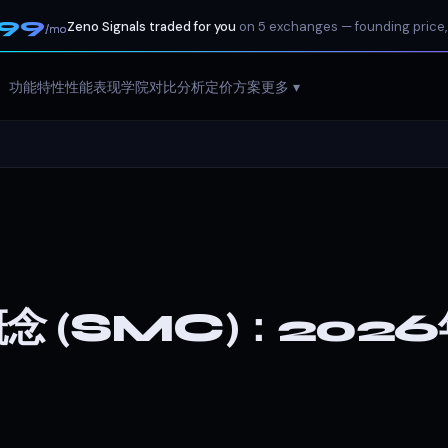
199
Zeno Signals traded for you
on 5 exchanges — founding price,
/mo
功能特性
性能表现
学院
对比分析
定价方案
更多 ▾
念 (SMC)：2026