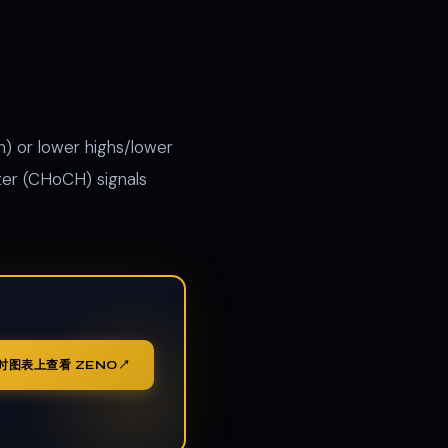
h) or lower highs/lower
ter (CHoCH) signals
时图表上查看 ZENO