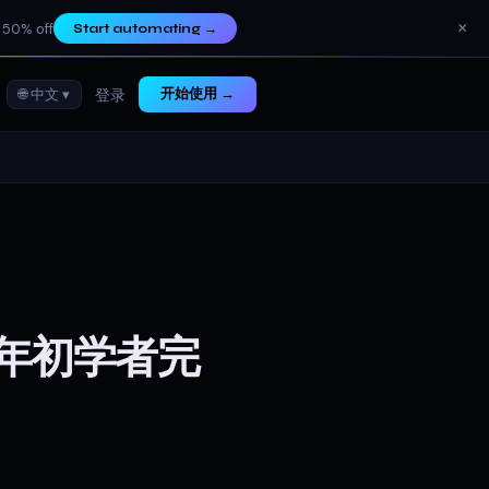
×
 50% off
Start automating
→
🌐 中文 ▾
开始使用 →
登录
年初学者完