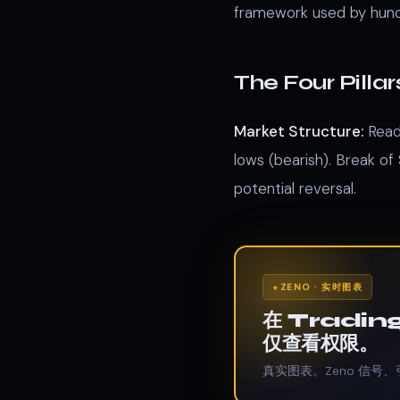
framework used by hundre
The Four Pilla
Market Structure:
Readi
lows (bearish). Break o
potential reversal.
ZENO · 实时图表
在 Tradi
仅查看权限。
真实图表。Zeno 信号、