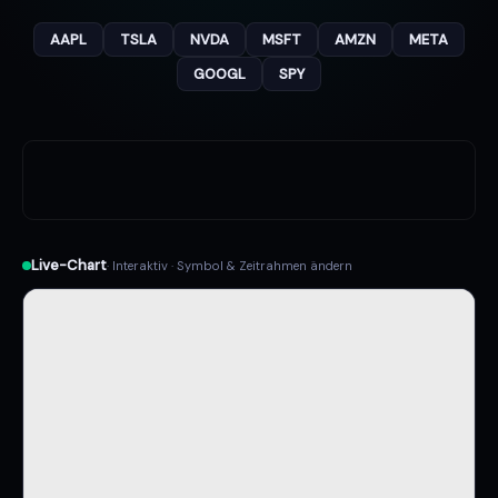
AAPL
TSLA
NVDA
MSFT
AMZN
META
GOOGL
SPY
Live-Chart
· Interaktiv · Symbol & Zeitrahmen ändern