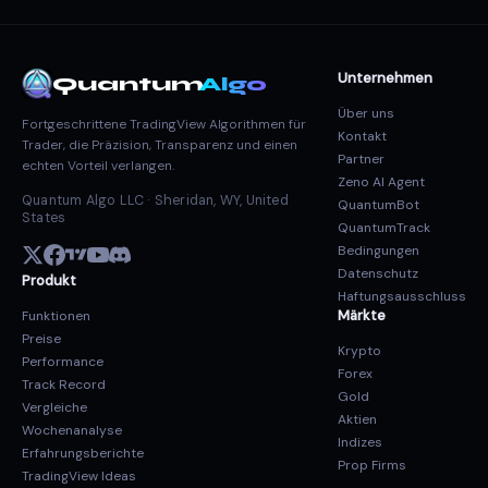
Unternehmen
Quantum
Algo
Über uns
Fortgeschrittene TradingView Algorithmen für
Kontakt
Trader, die Präzision, Transparenz und einen
Partner
echten Vorteil verlangen.
Zeno AI Agent
Quantum Algo LLC · Sheridan, WY, United
QuantumBot
States
QuantumTrack
Bedingungen
Datenschutz
Produkt
Haftungsausschluss
Märkte
Funktionen
Preise
Krypto
Performance
Forex
Track Record
Gold
Vergleiche
Aktien
Wochenanalyse
Indizes
Erfahrungsberichte
Prop Firms
TradingView Ideas