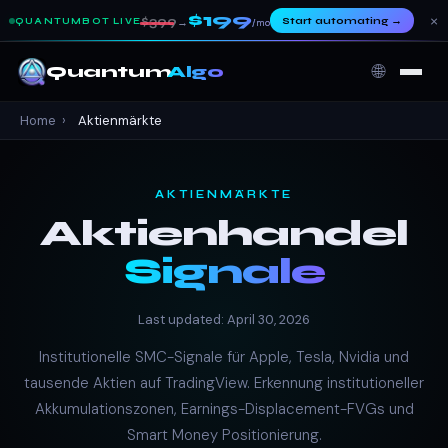
$199
×
$399
Start automating
→
QUANTUMBOT LIVE
→
/mo
🌐
Quantum
Algo
Home
›
Aktienmärkte
AKTIENMÄRKTE
Aktienhandel
Signale
Last updated: April 30, 2026
Institutionelle SMC-Signale für Apple, Tesla, Nvidia und
tausende Aktien auf TradingView. Erkennung institutioneller
Akkumulationszonen, Earnings-Displacement-FVGs und
Smart Money Positionierung.