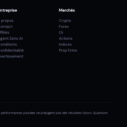
ntreprise
Marchés
 propos
Crypto
ontact
Forex
ffiliés
Or
gent Zeno AI
Actions
onditions
Indices
onfidentialité
Prop Firms
vertissement
es performances passées ne préjugent pas des résultats futurs. Quantum