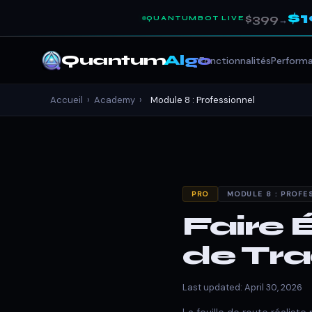
$
$399
QUANTUMBOT LIVE
→
Quantum
Algo
Fonctionnalités
Perform
Accueil
›
Academy
›
Module 8 : Professionnel
PRO
MODULE 8 : PROFE
Faire 
de Tra
Last updated: April 30, 2026