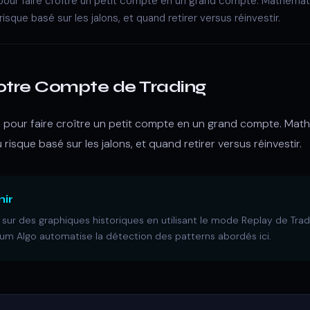
te pour faire croître un petit compte en un grand compte. Mathéma
que basé sur les jalons, et quand retirer versus réinvestir.
Votre Compte de Trading
ste pour faire croître un petit compte en un grand compte. Ma
sque basé sur les jalons, et quand retirer versus réinvestir.
nir
sur des graphiques historiques en utilisant le mode Replay de Trad
tum Algo automatise la détection des patterns abordés ici.