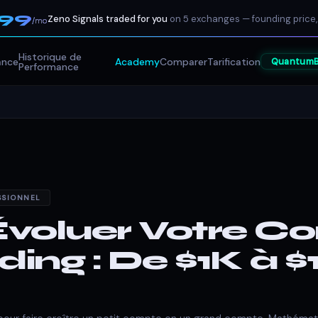
199
Zeno Signals traded for you
on 5 exchanges — founding price,
/mo
Historique de
ance
Academy
Comparer
Tarification
Quantum
Performance
SSIONNEL
Évoluer Votre 
ding : De $1K à 