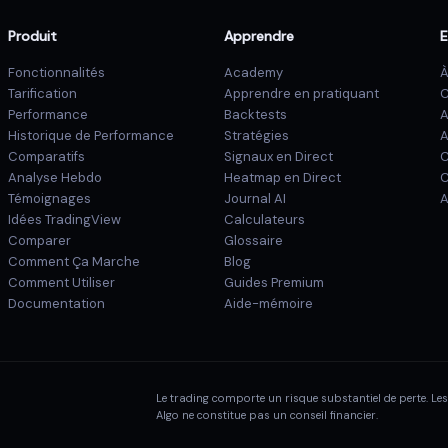
Produit
Apprendre
E
Fonctionnalités
Academy
À
Tarification
Apprendre en pratiquant
C
Performance
Backtests
A
Historique de Performance
Stratégies
A
Comparatifs
Signaux en Direct
C
Analyse Hebdo
Heatmap en Direct
C
Témoignages
Journal AI
A
Idées TradingView
Calculateurs
Comparer
Glossaire
Comment Ça Marche
Blog
Comment Utiliser
Guides Premium
Documentation
Aide-mémoire
Le trading comporte un risque substantiel de perte. L
Algo ne constitue pas un conseil financier.