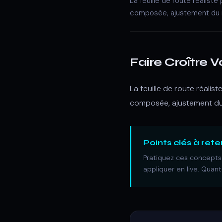
La feuille de route réalis
composée, ajustement du ris
Faire Croître 
La feuille de route réali
composée, ajustement du ri
Points clés à rete
Pratiquez ces concepts 
appliquer en live. Quan