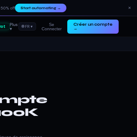
×
 50% off
Start automating
→
Plus
Se
Créer un compte
Bot
🌐 FR ▾
▾
→
Connecter
Compte
$100K