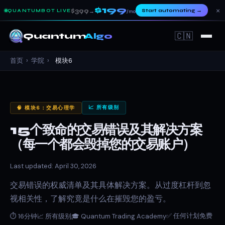
$199
×
$399
Start automating
→
QUANTUMBOT LIVE
→
/mo
🇨🇳
Quantum
Algo
首页
›
学院
›
模块6
📈 所有级别
🧠 模块6：交易心理学
15个致命的交易错误及其解决方案
（每一个都会毁掉您的交易账户）
Last updated: April 30, 2026
交易错误的权威清单及其具体解决方案。从过度杠杆到忽
视相关性，了解究竟是什么在摧毁您的盈亏。
✅ 任何计划免费
⏱ 16分钟
📈 所有级别
🎓 Quantum Trading Academy