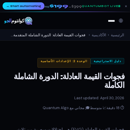
$199
×
→
Start automating
$399
QUANTUMBOT LIVE
→
/mo
🌐
كوانتوم
ألجو
الرئيسية
›
الأكاديمية
›
فجوات القيمة العادلة: الدورة الشاملة المتقدمة...
دليل الاستراتيجية
الوحدة 2: الإعدادات الأساسية
فجوات القيمة العادلة: الدورة الشاملة
الكاملة
Last updated: April 30, 2026
⏱ 18 دقيقة
📈 متوسط
🎓 مجاني مع Quantum Algo
فجوات القيمة العادلة (FVG) هي اختلالات سعرية من ثلاث