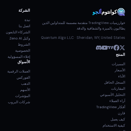
الشركة
كوانتوم
ألجو
نبذة
خوارزميات TradingView متقدمة مصممة للمتداولين الذين
اتصل بنا
يطالبون بالميزة والشفافية والدقة.
الشركاء التابعون
Quantum Algo LLC · Sheridan, WY, United States
وكيل Zeno AI
الشروط
الخصوصية
المنتج
إخلاء المسؤولية
الأسواق
المميزات
الأسعار
العملات الرقمية
الأداء
الفوركس
السجل الحافل
الذهب
المقارنات
الأسهم
التحليل الأسبوعي
المؤشرات
آراء العملاء
شركات البروب
أفكار TradingView
قارن
كيف يعمل
كيفية الاستخدام