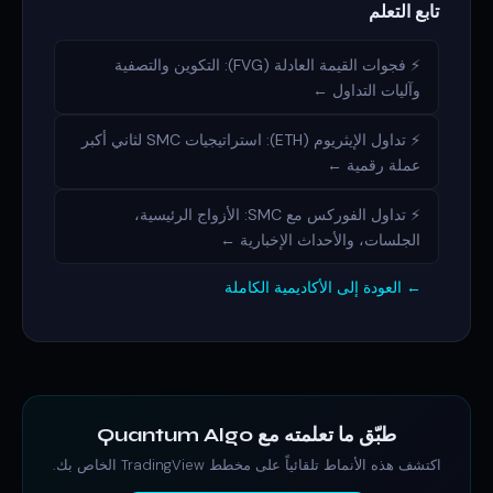
تابع التعلم
⚡ فجوات القيمة العادلة (FVG): التكوين والتصفية
وآليات التداول ←
⚡ تداول الإيثريوم (ETH): استراتيجيات SMC لثاني أكبر
عملة رقمية ←
⚡ تداول الفوركس مع SMC: الأزواج الرئيسية،
الجلسات، والأحداث الإخبارية ←
← العودة إلى الأكاديمية الكاملة
طبّق ما تعلمته مع Quantum Algo
اكتشف هذه الأنماط تلقائياً على مخطط TradingView الخاص بك.