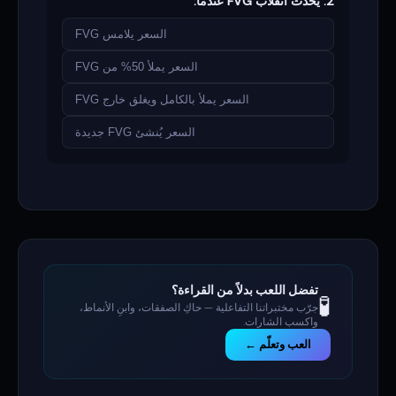
2. يحدث انقلاب FVG عندما:
السعر يلامس FVG
السعر يملأ 50% من FVG
السعر يملأ بالكامل ويغلق خارج FVG
السعر يُنشئ FVG جديدة
تفضل اللعب بدلاً من القراءة؟
🧪
جرّب مختبراتنا التفاعلية — حاكِ الصفقات، وابنِ الأنماط،
واكسب الشارات.
العب وتعلّم ←