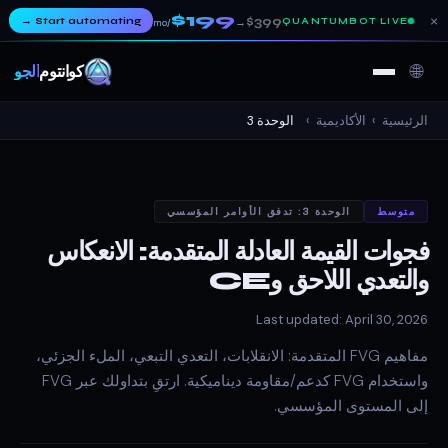
$199
×
→
Start automating
$399
QUANTUMBOT LIVE
→
/mo
🌐
كوانتوم
ألجو
الرئيسية
›
الأكاديمية
›
الوحدة 3
متوسط
الوحدة 3: تدفق الأوامر المؤسسي
فجوات القيمة العادلة المتقدمة: الانعكاس
والتعدي اللاحق وCE
Last updated: April 30, 2026
مفاهيم FVG المتقدمة: الانقلابات، التعدي التبعي، الملء الجزئي،
واستخدام FVG كدعم/مقاومة ديناميكية. ارتقِ بتداولك عبر FVG
إلى المستوى المؤسسي.