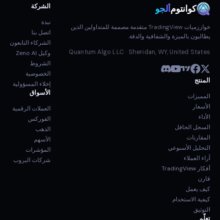
الشركة
كوانتوم
ألجو
نبذة
خوارزميات TradingView متقدمة مصممة للمتداولين الذين
اتصل بنا
يطالبون بالميزة والشفافية والدقة.
الشركاء التابعون
Quantum Algo LLC · Sheridan, WY, United States
وكيل Zeno AI
الشروط
الخصوصية
المنتج
إخلاء المسؤولية
الأسواق
المميزات
الأسعار
العملات الرقمية
الأداء
الفوركس
السجل الحافل
الذهب
المقارنات
الأسهم
التحليل الأسبوعي
المؤشرات
آراء العملاء
شركات البروب
أفكار TradingView
قارن
كيف يعمل
كيفية الاستخدام
التوثيق
تعلّم