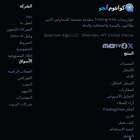
الشركة
كوانتوم
ألجو
نبذة
خوارزميات TradingView متقدمة مصممة للمتداولين الذين
اتصل بنا
يطالبون بالميزة والشفافية والدقة.
الشركاء التابعون
Quantum Algo LLC · Sheridan, WY, United States
وكيل Zeno AI
الشروط
الخصوصية
المنتج
إخلاء المسؤولية
الأسواق
المميزات
الأسعار
العملات الرقمية
الأداء
الفوركس
السجل الحافل
الذهب
المقارنات
الأسهم
التحليل الأسبوعي
المؤشرات
آراء العملاء
شركات البروب
أفكار TradingView
قارن
كيف يعمل
كيفية الاستخدام
التوثيق