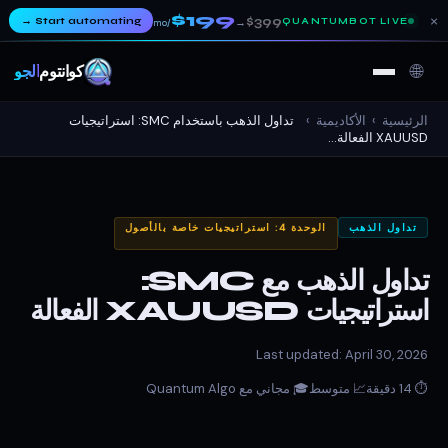
$199
×
→
Start automating
$399
QUANTUMBOT LIVE
→
/mo
🌐
كوانتوم
ألجو
الرئيسية
›
الأكاديمية
›
تداول الذهب باستخدام SMC: استراتيجيات
XAUUSD الفعالة...
تداول الذهب
الوحدة 4: استراتيجيات خاصة بالأصول
تداول الذهب مع SMC:
استراتيجيات XAUUSD الفعالة
Last updated: April 30, 2026
⏱ 14 دقيقة
📈 متوسط
🎓 مجاني مع Quantum Algo