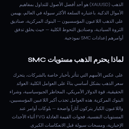
الذهب (XAUUSD) هو أحد أفضل الأصول للتداول بمفاهيم
الأموال الذكية. باعتباره السلعة الأكثر سيولة في العالم، يهيمن
على الذهب اللاعبون المؤسسيون — البنوك المركزية، صناديق
الثروة السيادية، وصناديق التحوط الكلية — حيث يخلق تدفق
أوامرهم إعدادات SMC نموذجية.
لماذا يحترم الذهب مستويات SMC
على عكس الأسهم التي تتأثر بأخبار خاصة بالشركات، يتحرك
سعر الذهب بشكل أساسي بناءً على العوامل الكلية: العوائد
الحقيقية، قوة الدولار الأمريكي، المخاطر الجيوسياسية، وشراء
البنوك المركزية. هذه العوامل تجذب أكبر اللاعبين المؤسسيين،
واللاعبون الكبار يتركون آثاراً واضحة — بلوكات أوامر عند
المستويات النفسية، فجوات القيمة العادلة FVG أثناء الأحداث
الإخبارية، ومسحات سيولة قبل الانعكاسات الكبرى.