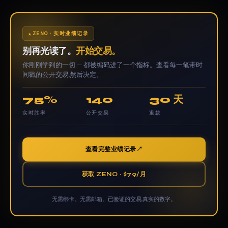
ZENO · 实时业绩记录
别再光读了。
开始交易。
你刚刚学到的一切 — 都被编码进了一个指标。查看每一笔带时
间戳的公开交易,然后决定。
75%
140
30 天
实时胜率
公开交易
退款
查看完整业绩记录
获取 ZENO · $79/月
无需绑卡。无需邮箱。已验证的交易,真实的数字。