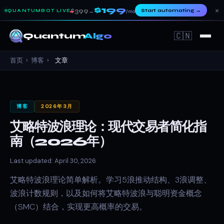
$199
×
$399
Start automating
→
QUANTUMBOT LIVE
→
/mo
🇨🇳
Quantum
Algo
首页
›
博客
›
文章
博客
2026年3月
艾略特波浪理论：现代交易者简化指
南（2026年）
Last updated: April 30, 2026
艾略特波浪理论简单解析。学习5浪推动结构、3浪调整、
波浪计数规则，以及如何将艾略特波浪与聪明资金概念
（SMC）结合，实现更高概率的交易。