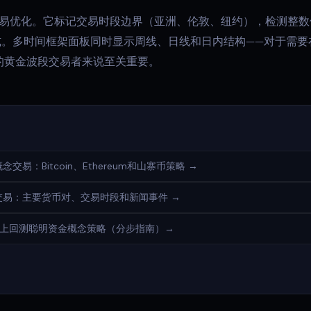
专为黄金交易优化。它标记交易时段边界（亚洲、伦敦、纽约），检测整
模式。多时间框架面板同时显示周线、日线和日内结构——对于需
的黄金波段交易者来说至关重要。
交易：Bitcoin、Ethereum和山寨币策略 →
念交易：主要货币对、交易时段和新闻事件 →
gView上回测聪明资金概念策略（分步指南）→