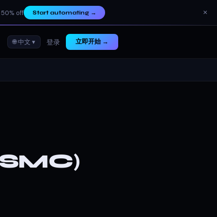
×
 50% off
Start automating
→
🌐 中文 ▾
立即开始 →
登录
(SMC)