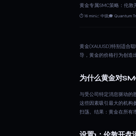
黄金专属SMC策略：伦
⏱ 16 min
📈 中级
🎓 Quantum T
黄金(XAUUSD)特别
导，黄金的价格行为创造
为什么黄金对SM
与受公司特定消息驱动的
这些因素吸引最大的机构参
扫荡。结果：黄金在所有市
设置1：伦敦开盘