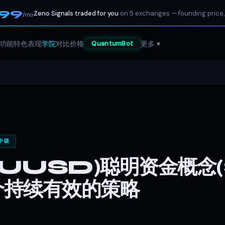
199
Zeno Signals traded for you
on 5 exchanges — founding price,
/mo
功能特色
表现
学院
对比
价格
更多 ▾
QuantumBot
 中级
AUUSD)聪明资金概念
个持续有效的策略