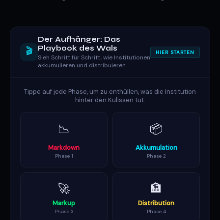
Der Aufhänger: Das
Playbook des Wals
🎬
HIER STARTEN
Sieh Schritt für Schritt, wie Institutionen
akkumulieren und distribuieren
Tippe auf jede Phase, um zu enthüllen, was die Institution
hinter den Kulissen tut:
📉
📦
Markdown
Akkumulation
Phase 1
Phase 2
🚀
🏦
Markup
Distribution
Phase 3
Phase 4