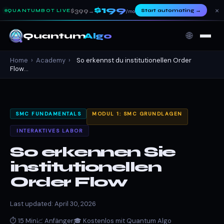
$199
×
$399
Start automating
→
QUANTUMBOT LIVE
→
/mo
🌐
Quantum
Algo
Home
›
Academy
›
So erkennst du institutionellen Order
Flow...
SMC FUNDAMENTALS
MODUL 1: SMC GRUNDLAGEN
INTERAKTIVES LABOR
So erkennen Sie
institutionellen
Order Flow
Last updated: April 30, 2026
⏱ 15 Min
📈 Anfänger
🎓 Kostenlos mit Quantum Algo