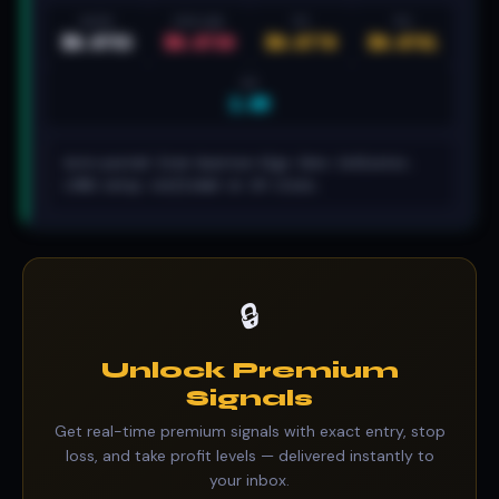
ENTRY
STOP LOSS
TP1
TP2
$0.0753
$0.0739
$0.0770
$0.0791
R:R
2.6R
Auto-posted from Quantum Algo Zeno indicator.
LONG setup confirmed on 2H close.
🔒
Unlock Premium
Signals
Get real-time premium signals with exact entry, stop
loss, and take profit levels — delivered instantly to
your inbox.