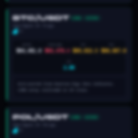
BTC/USDT
LONG
ACTIVE
Zeno Signal · 2H · 7h ago
5/5
ENTRY
STOP LOSS
TP1
TP2
$64,451.8
$63,476.4
$65,622.3
$66,987.9
R:R
2.6R
Auto-posted from Quantum Algo Zeno indicator.
LONG setup confirmed on 2H close.
POL/USDT
LONG
ACTIVE
Zeno Signal · 2H · 15h ago
5/5