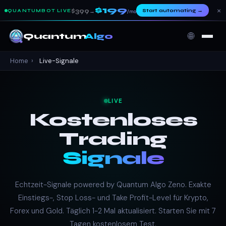
$199
×
$399
Start automating
→
QUANTUMBOT LIVE
→
/mo
🌐
Quantum
Algo
Home
›
Live-Signale
LIVE
Kostenloses
Trading
Signale
Echtzeit-Signale powered by Quantum Algo Zeno. Exakte
Einstiegs-, Stop Loss- und Take Profit-Level für Krypto,
Forex und Gold. Täglich 1-2 Mal aktualisiert. Starten Sie mit 7
Tagen kostenlosem Test.