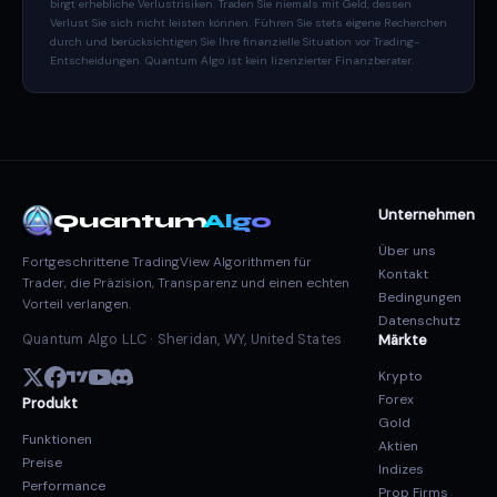
birgt erhebliche Verlustrisiken. Traden Sie niemals mit Geld, dessen
Verlust Sie sich nicht leisten können. Führen Sie stets eigene Recherchen
durch und berücksichtigen Sie Ihre finanzielle Situation vor Trading-
Entscheidungen. Quantum Algo ist kein lizenzierter Finanzberater.
Unternehmen
Quantum
Algo
Über uns
Fortgeschrittene TradingView Algorithmen für
Kontakt
Trader, die Präzision, Transparenz und einen echten
Bedingungen
Vorteil verlangen.
Datenschutz
Quantum Algo LLC · Sheridan, WY, United States
Märkte
Krypto
Forex
Produkt
Gold
Funktionen
Aktien
Preise
Indizes
Performance
Prop Firms