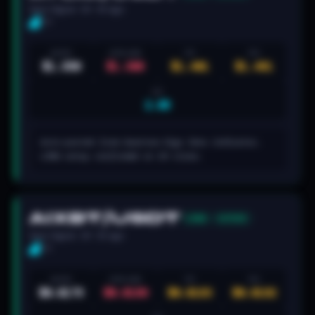
Zeno Signal · 2H · 3h ago
5/5
ENTRY
STOP LOSS
TP1
TP2
$1.350
$1.308
$1.401
$1.461
R:R
2.6R
Auto-posted from Quantum Algo Zeno indicator.
LONG setup confirmed on 2H close.
AIXBT/USDT
LONG
ACTIVE
Zeno Signal · 2H · 3h ago
5/5
ENTRY
STOP LOSS
TP1
TP2
$0.0175
$0.0169
$0.0183
$0.0192