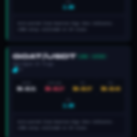
R:R
2.6R
Auto-posted from Quantum Algo Zeno indicator.
LONG setup confirmed on 2H close.
GOAT/USDT
LONG
ACTIVE
Zeno Signal · 2H · 7h ago
5/5
ENTRY
STOP LOSS
TP1
TP2
$0.0131
$0.0127
$0.0137
$0.0143
R:R
2.6R
Auto-posted from Quantum Algo Zeno indicator.
LONG setup confirmed on 2H close.